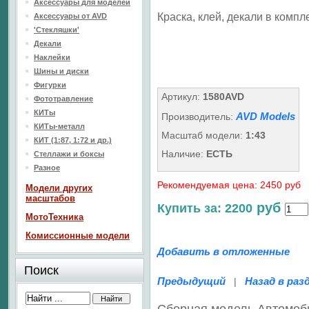
Аксессуары для моделей
Краска, клей, декали в компле
Аксессуары от AVD
'Стекляшки'
Декали
Наклейки
Шины и диски
Фигурки
Артикул:
1580AVD
Фототравление
КИТы
AVD Models
Производитель:
КИТы-металл
Масштаб модели:
1:43
КИТ (1:87, 1:72 и др.)
Наличие:
ЕСТЬ
Стеллажи и боксы
Разное
Рекомендуемая цена: 2450 руб
Модели других
масштабов
руб
Купить за: 2200
МотоТехника
Комиссионные модели
Добавить в отложенные
Поиск
Предыдущий
Назад в раз
|