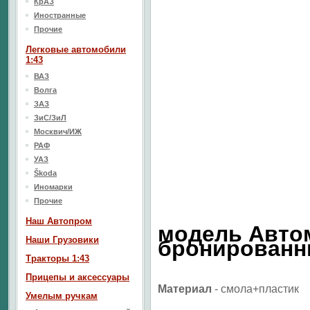
КрАЗ
Иностранные
Прочие
Легковые автомобили
1:43
ВАЗ
Волга
ЗАЗ
ЗиС/ЗиЛ
Москвич/ИЖ
РАФ
УАЗ
Škoda
Иномарки
Прочие
Наш Aвтопром
модель
Авто
Наши Грузовики
бронированн
Тракторы 1:43
Прицепы и аксессуары
Материал
- смола+пластик
Умелым ручкам