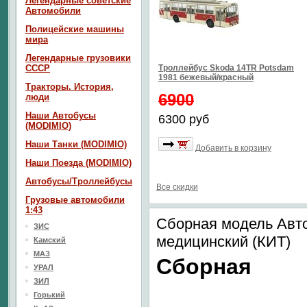
Легендарные советские
Автомобили
Полицейские машины
мира
Легендарные грузовики
СССР
Троллейбус Skoda 14TR Potsdam
1981 бежевый/красный
Тракторы. История,
6900
люди
Наши Автобусы
6300 руб
(MODIMIO)
Наши Танки (MODIMIO)
Добавить в корзину
Наши Поезда (MODIMIO)
Автобусы/Троллейбусы
Все скидки
Грузовые автомобили
1:43
Сборная модель Авт
ЗИС
медицинский (КИТ)
Камский
МАЗ
Сборная
УРАЛ
ЗИЛ
Горький