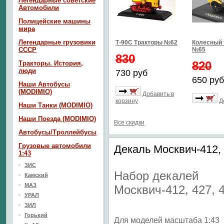
Легендарные советские
Автомобили
Полицейские машины
мира
Легендарные грузовики
Т-90С Тракторы №62
Колесный 
СССР
№65
830
820
Тракторы. История,
люди
730 руб
650 руб
Наши Автобусы
(MODIMIO)
Добавить в
корзину
Д
Наши Танки (MODIMIO)
Наши Поезда (MODIMIO)
Все скидки
Автобусы/Троллейбусы
Грузовые автомобили
Декаль Москвич-412, 
1:43
ЗИС
Набор декалей
Камский
МАЗ
Москвич-412, 427, 
УРАЛ
ЗИЛ
Горький
Для моделей масштаба 1:43