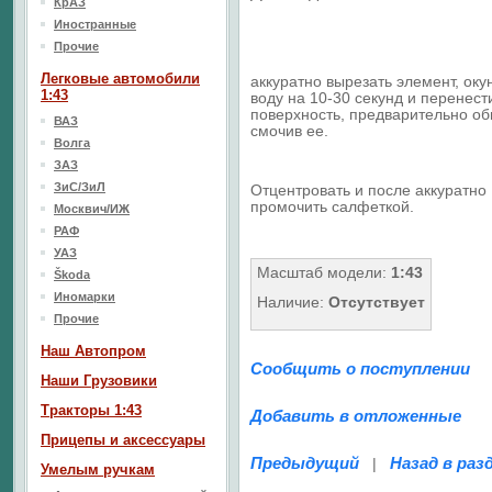
КрАЗ
Иностранные
Прочие
Легковые автомобили
аккуратно вырезать элемент, окун
1:43
воду на 10-30 секунд и перенест
поверхность, предварительно о
ВАЗ
смочив ее.
Волга
ЗАЗ
ЗиС/ЗиЛ
Отцентровать и после аккуратно
промочить салфеткой.
Москвич/ИЖ
РАФ
УАЗ
Масштаб модели:
1:43
Škoda
Иномарки
Наличие:
Отсутствует
Прочие
Наш Aвтопром
Сообщить о поступлении
Наши Грузовики
Тракторы 1:43
Добавить в отложенные
Прицепы и аксессуары
Предыдущий
Назад в раз
|
Умелым ручкам