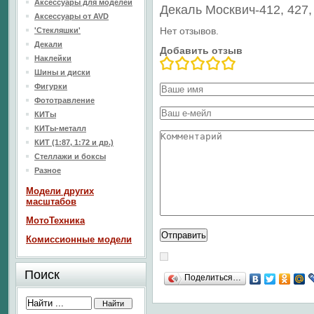
Аксессуары для моделей
Декаль Москвич-412, 427
Аксессуары от AVD
Нет отзывов.
'Стекляшки'
Декали
Добавить отзыв
Наклейки
Шины и диски
Фигурки
Фототравление
КИТы
КИТы-металл
КИТ (1:87, 1:72 и др.)
Стеллажи и боксы
Разное
Модели других
масштабов
МотоТехника
Комиссионные модели
Поиск
Поделиться…