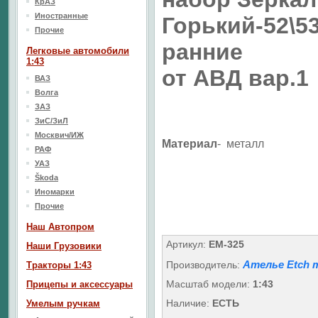
КрАЗ
Иностранные
Горький-52\5
Прочие
ранние
Легковые автомобили
1:43
от АВД вар.1
ВАЗ
Волга
ЗАЗ
ЗиС/ЗиЛ
Москвич/ИЖ
Материал
- металл
РАФ
УАЗ
Škoda
Иномарки
Прочие
Наш Aвтопром
Артикул:
EM-325
Наши Грузовики
Ателье Etch 
Производитель:
Тракторы 1:43
Масштаб модели:
1:43
Прицепы и аксессуары
Наличие:
ЕСТЬ
Умелым ручкам