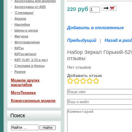
Аксессуары для моделей
Аксессуары от AVD
руб
220
'Стекляшки'
Декали
Наклейки
Добавить в отложенные
Шины и диски
Фигурки
Предыдущий
Назад в раз
|
Фототравление
КИТы
Набор Зеркал Горький-52\
КИТы-металл
отзывы
КИТ (1:87, 1:72 и др.)
Стеллажи и боксы
Нет отзывов.
Разное
Добавить отзыв
Модели других
масштабов
МотоТехника
Комиссионные модели
Поиск