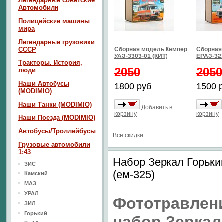
Легендарные советские
Автомобили
Полицейские машины
мира
Легендарные грузовики
СССР
Сборная модель Кемпер
Сборная
УАЗ-3303-01 (КИТ)
ЕРАЗ-32
Тракторы. История,
2050
2050
люди
Наши Автобусы
1800 руб
1500 
(MODIMIO)
Наши Танки (MODIMIO)
Добавить в
корзину
корзину
Наши Поезда (MODIMIO)
Автобусы/Троллейбусы
Все скидки
Грузовые автомобили
1:43
Набор Зеркал Горький
ЗИС
(ем-325)
Камский
МАЗ
УРАЛ
Фототравлен
ЗИЛ
Горький
набор Зеркал