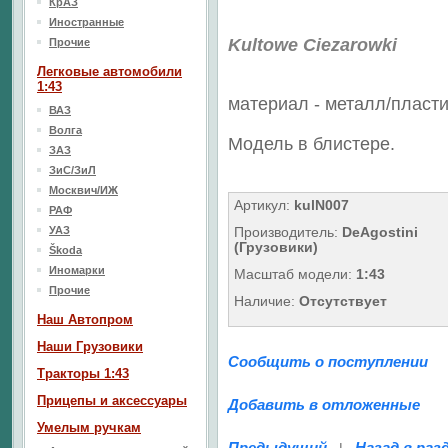
КрАЗ
Иностранные
Kultowe Ciezarowki
Прочие
Легковые автомобили
1:43
материал - металл/
пласти
ВАЗ
Волга
Модель в блистере.
ЗАЗ
ЗиС/ЗиЛ
Москвич/ИЖ
Артикул:
kulN007
РАФ
УАЗ
Производитель:
DeAgostini
(Грузовики)
Škoda
Иномарки
Масштаб модели:
1:43
Прочие
Наличие:
Отсутствует
Наш Aвтопром
Наши Грузовики
Сообщить о поступлении
Тракторы 1:43
Прицепы и аксессуары
Добавить в отложенные
Умелым ручкам
Предыдущий
Назад в раз