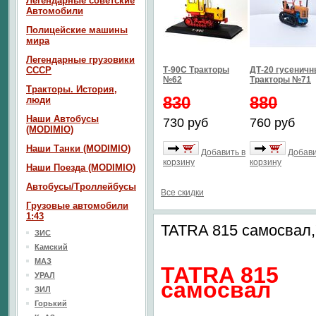
Легендарные советские
Автомобили
Полицейские машины
мира
Легендарные грузовики
СССР
Т-90С Тракторы
ДТ-20 гусенич
№62
Тракторы №71
Тракторы. История,
830
880
люди
Наши Автобусы
730 руб
760 руб
(MODIMIO)
Наши Танки (MODIMIO)
Добавить в
Добави
корзину
корзину
Наши Поезда (MODIMIO)
Автобусы/Троллейбусы
Все скидки
Грузовые автомобили
1:43
TATRA 815 самосвал,
ЗИС
Камский
МАЗ
TATRA 815
УРАЛ
самосвал
ЗИЛ
Горький