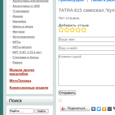
|
Аксессуары для моделей
Аксессуары от AVD
TATRA 815 самосвал,"Кул
'Стекляшки'
Декали
Нет отзывов.
Наклейки
Добавить отзыв
Шины и диски
Фигурки
Фототравление
КИТы
КИТы-металл
КИТ (1:87, 1:72 и др.)
Стеллажи и боксы
Разное
Модели других
масштабов
МотоТехника
Комиссионные модели
Поиск
Поделиться…