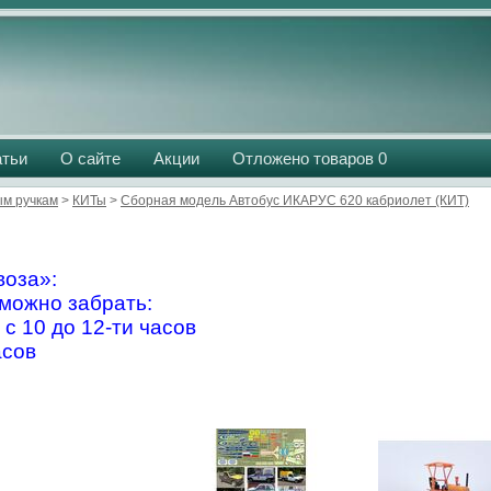
атьи
О сайте
Акции
Отложено товаров
0
м ручкам
>
КИТы
>
Сборная модель Автобус ИКАРУС 620 кабриолет (КИТ)
оза»:
можно забрать:
 с 10 до 12-ти часов
асов