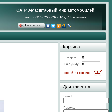
CAR43-Масштабный мир автомобилей
Тел.: +7 (916) 729-3639 с 10 до 18, пон-пятн.
Поделиться…
Корзина
товаров
на сумму
перейти к корзине
Для клиентов
E-mail:
Пароль: