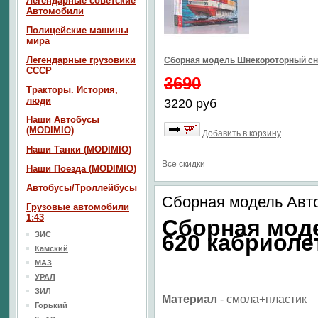
Легендарные советские
Автомобили
Полицейские машины
мира
Легендарные грузовики
Сборная модель Шнекороторный сн
СССР
3690
Тракторы. История,
люди
3220 руб
Наши Автобусы
(MODIMIO)
Добавить в корзину
Наши Танки (MODIMIO)
Все скидки
Наши Поезда (MODIMIO)
Автобусы/Троллейбусы
Сборная модель Авт
Грузовые автомобили
1:43
Сборная мод
ЗИС
620 кабриоле
Камский
МАЗ
УРАЛ
ЗИЛ
Материал
- смола+пластик
Горький