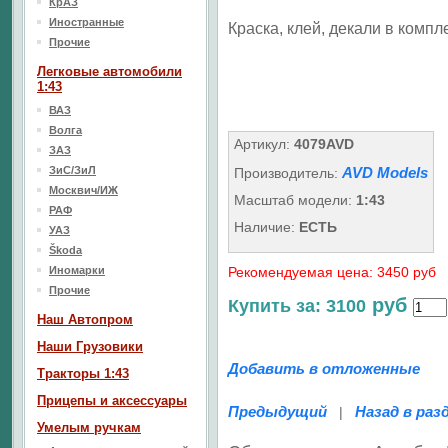
КрАЗ
Иностранные
Краска, клей, декали в компле
Прочие
Легковые автомобили
1:43
ВАЗ
Волга
Артикул:
4079AVD
ЗАЗ
ЗиС/ЗиЛ
AVD Models
Производитель:
Москвич/ИЖ
Масштаб модели:
1:43
РАФ
Наличие:
ЕСТЬ
УАЗ
Škoda
Иномарки
Рекомендуемая цена: 3450 руб
Прочие
руб
Купить за: 3100
Наш Aвтопром
Наши Грузовики
Добавить в отложенные
Тракторы 1:43
Прицепы и аксессуары
Предыдущий
Назад в раз
|
Умелым ручкам