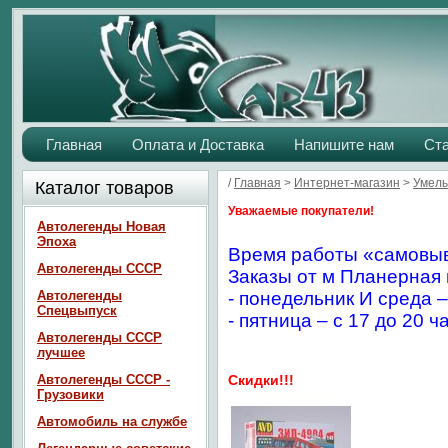
Главная
Оплата и Доставка
Напишите нам
Ст
/
Главная
>
Интернет-магазин
>
Умелы
Каталог товаров
Уважаемые покупатели!
Автолегенды Новая
Эпоха
Время работы «самовыв
Автолегенды СССР
Заказы от м Планерная 
Автолегенды
- понедельник И среда –
Спецвыпуск
- пятница – с 17 до 20 ч
Автолегенды СССР
лучшее
Автолегенды СССР -
Скидки!!!
Грузовики
Автомобиль на службе