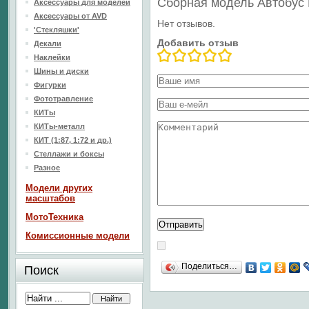
Сборная модель Автобус
Аксессуары для моделей
Аксессуары от AVD
Нет отзывов.
'Стекляшки'
Добавить отзыв
Декали
Наклейки
Шины и диски
Фигурки
Фототравление
КИТы
КИТы-металл
КИТ (1:87, 1:72 и др.)
Стеллажи и боксы
Разное
Модели других
масштабов
МотоТехника
Комиссионные модели
Поделиться…
Поиск