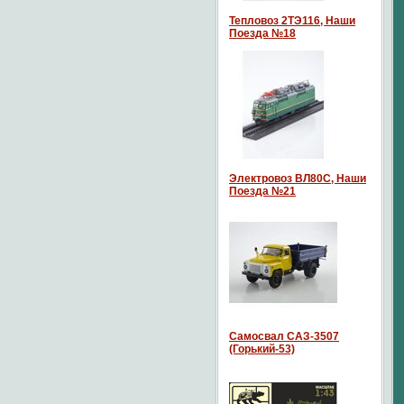
Тепловоз 2ТЭ116, Наши
Поезда №18
Электровоз ВЛ80С, Наши
Поезда №21
Самосвал САЗ-3507
(Горький-53)