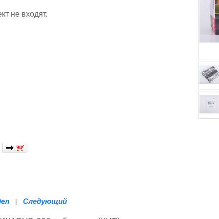
кт не входят.
дел
Следующий
|