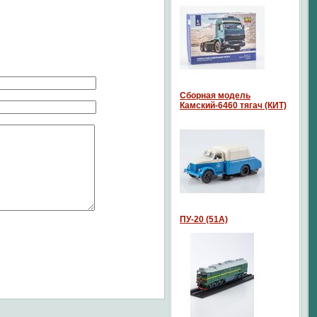
Сборная модель
Камский-6460 тягач (КИТ)
ПУ-20 (51А)