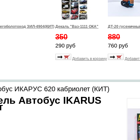
егоболотоход ЗИЛ-4904(КИТ)
Декаль "Ваз-1111 ОКА"
ДТ-20 гусеничны
350
880
290 руб
760 руб
Добавить в корзину
Добавит
обус ИКАРУС 620 кабриолет (КИТ)
ель
Автобус IKARUS
т