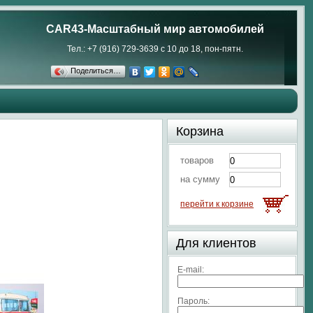
CAR43-Масштабный мир автомобилей
Тел.: +7 (916) 729-3639 с 10 до 18, пон-пятн.
Поделиться…
Корзина
товаров
на сумму
перейти к корзине
Для клиентов
E-mail:
Пароль: