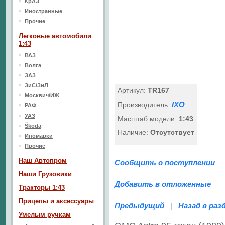
КрАЗ
Иностранные
Прочие
Легковые автомобили
1:43
ВАЗ
Волга
ЗАЗ
ЗиС/ЗиЛ
Артикул:
TR167
Москвич/ИЖ
IXO
Производитель:
РАФ
УАЗ
Масштаб модели:
1:43
Škoda
Наличие:
Отсутствует
Иномарки
Прочие
Наш Aвтопром
Сообщить о поступлении
Наши Грузовики
Добавить в отложенные
Тракторы 1:43
Прицепы и аксессуары
Предыдущий
Назад в раз
|
Умелым ручкам