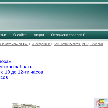
атьи
О сайте
Акции
Отложено товаров
0
вые автомобили 1:43
>
Иностранные
>
GMC Astro 95 тягач (1980), бежевый
оза»:
можно забрать:
 с 10 до 12-ти часов
асов