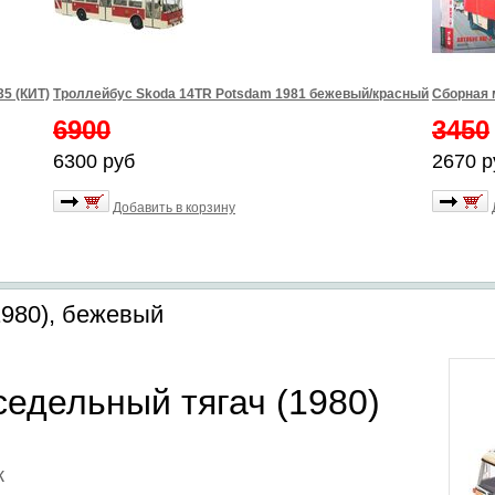
5 (КИТ)
Троллейбус Skoda 14TR Potsdam 1981 бежевый/красный
Сборная 
6900
3450
6300 руб
2670 р
Добавить в корзину
1980), бежевый
седельный тягач (1980)
к