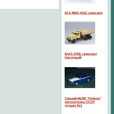
КАЗ-ММЗ-4502 самосвал
КрАЗ-256Б самосвал
(песочный)
Горький-М20В "Победа"
Автолегенды СССР
лучшее №1