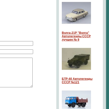
Волга-21P "Волга"
Автолегенды СССР
лучшее № 9
БТР-40 Автолегенды
СССР №121