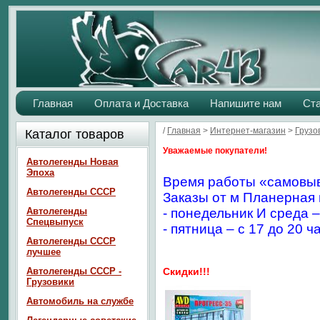
Главная
Оплата и Доставка
Напишите нам
Ст
/
Главная
>
Интернет-магазин
>
Грузо
Каталог товаров
Уважаемые покупатели!
Автолегенды Новая
Эпоха
Время работы «самовыв
Автолегенды СССР
Заказы от м Планерная 
Автолегенды
- понедельник И среда –
Спецвыпуск
- пятница – с 17 до 20 ч
Автолегенды СССР
лучшее
Автолегенды СССР -
Скидки!!!
Грузовики
Автомобиль на службе