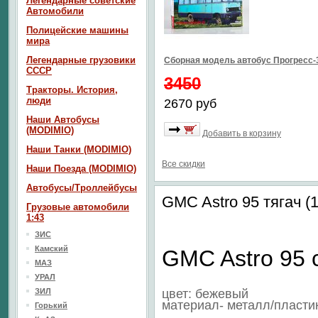
Легендарные советские
Автомобили
Полицейские машины
мира
Легендарные грузовики
Сборная модель автобус Прогресс-3
СССР
3450
Тракторы. История,
люди
2670 руб
Наши Автобусы
(MODIMIO)
Добавить в корзину
Наши Танки (MODIMIO)
Все скидки
Наши Поезда (MODIMIO)
Автобусы/Троллейбусы
GMC Astro 95 тягач (
Грузовые автомобили
1:43
ЗИС
Камский
GMC Astro 95 
МАЗ
УРАЛ
ЗИЛ
цвет: бежевый
материал- металл/пласти
Горький