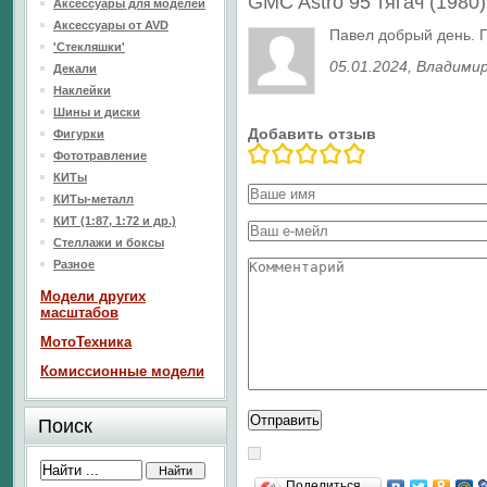
GMC Astro 95 тягач (1980
Аксессуары для моделей
Аксессуары от AVD
Павел добрый день. 
'Стекляшки'
05.01.2024
, Владими
Декали
Наклейки
Шины и диски
Добавить отзыв
Фигурки
Фототравление
КИТы
КИТы-металл
КИТ (1:87, 1:72 и др.)
Стеллажи и боксы
Разное
Модели других
масштабов
МотоТехника
Комиссионные модели
Поиск
Поделиться…