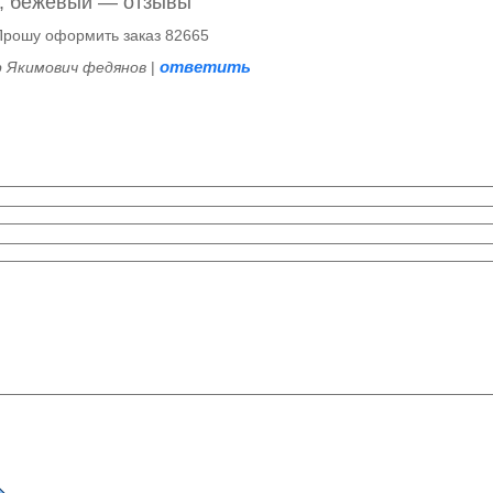
), бежевый — отзывы
Прошу оформить заказ 82665
ответить
р Якимович федянов
|