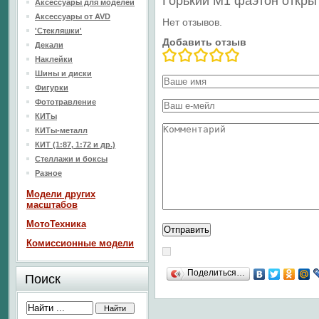
Горький М1 фаэтон откры
Аксессуары для моделей
Аксессуары от AVD
Нет отзывов.
'Стекляшки'
Добавить отзыв
Декали
Наклейки
Шины и диски
Фигурки
Фототравление
КИТы
КИТы-металл
КИТ (1:87, 1:72 и др.)
Стеллажи и боксы
Разное
Модели других
масштабов
МотоТехника
Комиссионные модели
Поделиться…
Поиск