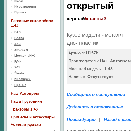
КрАЗ
открытый
Иностранные
Прочие
черный
/красный
Легковые автомобили
1:43
ВАЗ
Кузов модели - металл
Волга
дно
- пластик
ЗАЗ
ЗиС/ЗиЛ
Артикул:
H157b
Москвич/ИЖ
Производитель:
Наш Автопром
РАФ
УАЗ
Масштаб модели:
1:43
Škoda
Наличие:
Отсутствует
Иномарки
Прочие
Наш Aвтопром
Сообщить о поступлении
Наши Грузовики
Добавить в отложенные
Тракторы 1:43
Прицепы и аксессуары
Предыдущий
Назад в раз
|
Умелым ручкам