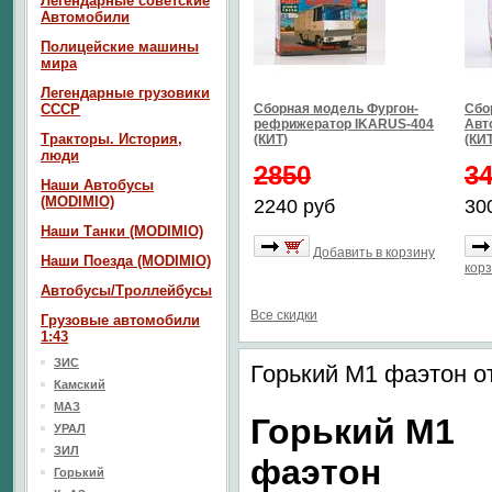
Легендарные советские
Автомобили
Полицейские машины
мира
Легендарные грузовики
СССР
Сборная модель Фургон-
Сбо
рефрижератор IKARUS-404
Авт
Тракторы. История,
(КИТ)
(КИТ
люди
2850
3
Наши Автобусы
(MODIMIO)
2240 руб
30
Наши Танки (MODIMIO)
Добавить в корзину
Наши Поезда (MODIMIO)
кор
Автобусы/Троллейбусы
Все скидки
Грузовые автомобили
1:43
ЗИС
Горький М1 фаэтон о
Камский
МАЗ
Горький М1
УРАЛ
ЗИЛ
фаэтон
Горький