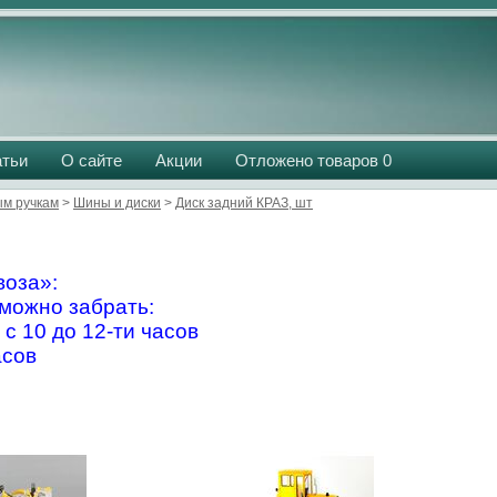
атьи
О сайте
Акции
Отложено товаров
0
м ручкам
>
Шины и диски
>
Диск задний КРАЗ, шт
оза»:
можно забрать:
 с 10 до 12-ти часов
асов