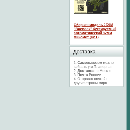
Сборная модель 2Б9М
"Василек" буксируемый
автоматический 82мм
миномёт (КИТ)
Доставка
1.
Самовывозом
можно
забрать у м.Планерная
2.
Доставка
по Москве
3.
Почта России
4. Отправка почтой в
другие страны мира