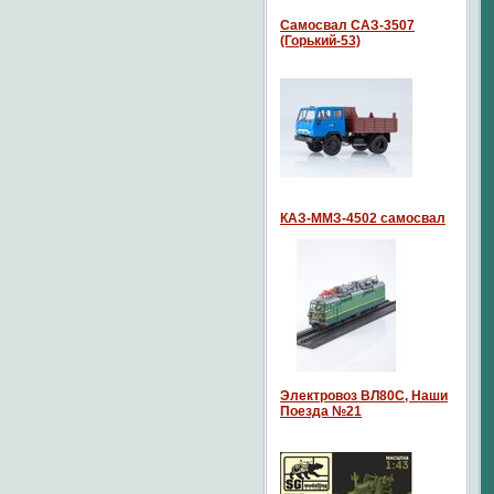
Самосвал САЗ-3507
(Горький-53)
КАЗ-ММЗ-4502 самосвал
Электровоз ВЛ80С, Наши
Поезда №21