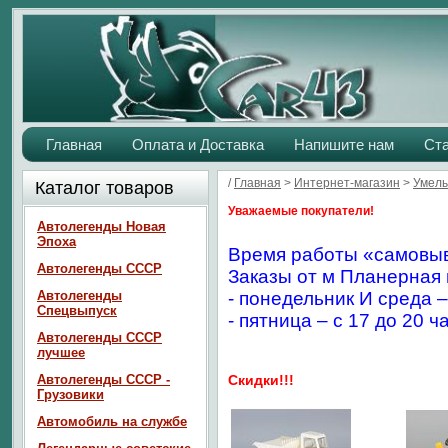
Главная
Оплата и Доставка
Напишите нам
Ст
/
Главная
>
Интернет-магазин
>
Умелы
Каталог товаров
Уважаемые покупатели!
Автолегенды Новая
Эпоха
Время работы «самовыв
Автолегенды СССР
Заказы от м Планерная 
Автолегенды
- понедельник И среда –
Спецвыпуск
- пятница – с 17 до 20 ч
Автолегенды СССР
лучшее
Автолегенды СССР -
Скидки!!!
Грузовики
Автомобиль на службе