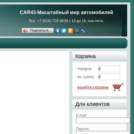
CAR43-Масштабный мир автомобилей
Тел.: +7 (916) 729-3639 с 10 до 18, пон-пятн.
Поделиться…
Корзина
товаров
на сумму
перейти к корзине
Для клиентов
E-mail:
Пароль: