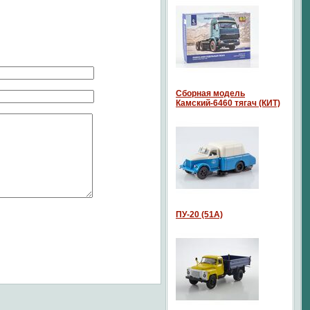
Сборная модель
Камский-6460 тягач (КИТ)
ПУ-20 (51А)