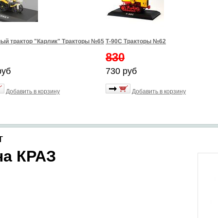
ый трактор "Карлик" Тракторы №65
Т-90С Тракторы №62
830
руб
730 руб
Добавить в корзину
Добавить в корзину
т
на КРАЗ