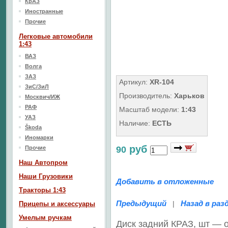
КрАЗ
Иностранные
Прочие
Легковые автомобили
1:43
ВАЗ
Волга
ЗАЗ
Артикул:
XR-104
ЗиС/ЗиЛ
Производитель:
Харьков
Москвич/ИЖ
РАФ
Масштаб модели:
1:43
УАЗ
Наличие:
ЕСТЬ
Škoda
Иномарки
руб
Прочие
90
Наш Aвтопром
Наши Грузовики
Добавить в отложенные
Тракторы 1:43
Предыдущий
Назад в раз
|
Прицепы и аксессуары
Умелым ручкам
Диск задний КРАЗ, шт — 