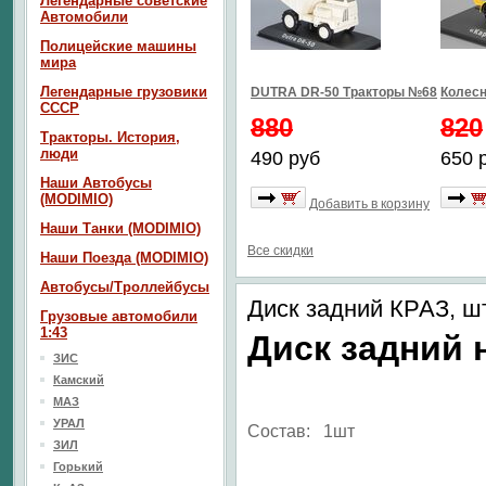
Легендарные советские
Автомобили
Полицейские машины
мира
Легендарные грузовики
DUTRA DR-50 Тракторы №68
Колесн
СССР
880
820
Тракторы. История,
люди
490 руб
650 
Наши Автобусы
(MODIMIO)
Добавить в корзину
Наши Танки (MODIMIO)
Все скидки
Наши Поезда (MODIMIO)
Автобусы/Троллейбусы
Диск задний КРАЗ, ш
Грузовые автомобили
1:43
Диск задний 
ЗИС
Камский
МАЗ
УРАЛ
Состав: 1шт
ЗИЛ
Горький