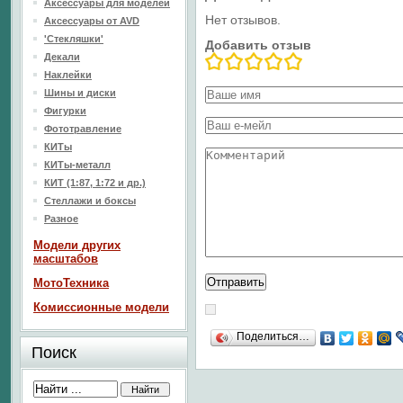
Аксессуары для моделей
Нет отзывов.
Аксессуары от AVD
'Стекляшки'
Добавить отзыв
Декали
Наклейки
Шины и диски
Фигурки
Фототравление
КИТы
КИТы-металл
КИТ (1:87, 1:72 и др.)
Стеллажи и боксы
Разное
Модели других
масштабов
МотоТехника
Комиссионные модели
Поделиться…
Поиск