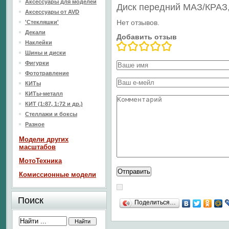
Аксессуары для моделей
Диск передний МАЗ/КРАЗ
Аксессуары от AVD
Нет отзывов.
'Стекляшки'
Декали
Добавить отзыв
Наклейки
Шины и диски
Фигурки
Фототравление
КИТы
КИТы-металл
КИТ (1:87, 1:72 и др.)
Стеллажи и боксы
Разное
Модели других
масштабов
МотоТехника
Комиссионные модели
Поиск
Поделиться…