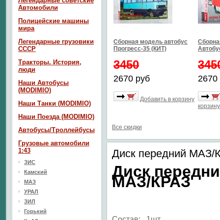
Легендарные советские
Автомобили
Полицейские машины
мира
Легендарные грузовики
Сборная модель автобус
Сборна
СССР
Прогресс-35 (КИТ)
Автобус
3450
345
Тракторы. История,
люди
2670 руб
2670
Наши Автобусы
(MODIMIO)
Добавить в корзину
Наши Танки (MODIMIO)
корзину
Наши Поезда (MODIMIO)
Все скидки
Автобусы/Троллейбусы
Грузовые автомобили
1:43
Диск передний МАЗ/
ЗИС
Диск передн
Камский
МАЗ/КРАЗ
МАЗ
УРАЛ
ЗИЛ
Горький
Состав: 1шт