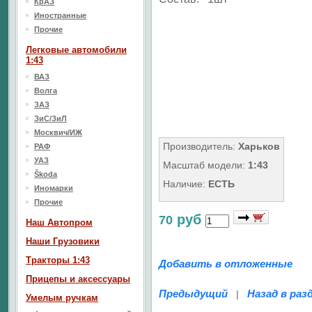
КрАЗ
Иностранные
Прочие
Легковые автомобили
1:43
ВАЗ
Волга
ЗАЗ
ЗиС/ЗиЛ
Москвич/ИЖ
Производитель:
Харьков
РАФ
УАЗ
Масштаб модели:
1:43
Škoda
Наличие:
ЕСТЬ
Иномарки
Прочие
руб
70
Наш Aвтопром
Наши Грузовики
Тракторы 1:43
Добавить в отложенные
Прицепы и аксессуары
Предыдущий
Назад в раз
|
Умелым ручкам