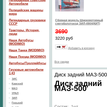
Легендарные советские
Автомобили
Полицейские машины
мира
Легендарные грузовики
Сборная модель Шнекороторный
СССР
снегоболотоход ЗИЛ-4904(КИТ)
3690
Тракторы. История,
люди
3220 руб
Наши Автобусы
(MODIMIO)
Добавить в корзину
Наши Танки (MODIMIO)
Наши Поезда (MODIMIO)
Все скидки
Автобусы/Троллейбусы
Грузовые автомобили
1:43
Диск задний МАЗ-500
ЗИС
Диск задний
Камский
МАЗ-500
МАЗ
УРАЛ
ЗИЛ
Горький
Состав: 1шт