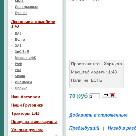
КрАЗ
Иностранные
Прочие
Легковые автомобили
1:43
ВАЗ
Волга
ЗАЗ
ЗиС/ЗиЛ
Москвич/ИЖ
Производитель:
Харьков
РАФ
УАЗ
Масштаб модели:
1:43
Škoda
Наличие:
ЕСТЬ
Иномарки
Прочие
руб
70
Наш Aвтопром
Наши Грузовики
Тракторы 1:43
Добавить в отложенные
Прицепы и аксессуары
Предыдущий
Назад в раз
|
Умелым ручкам