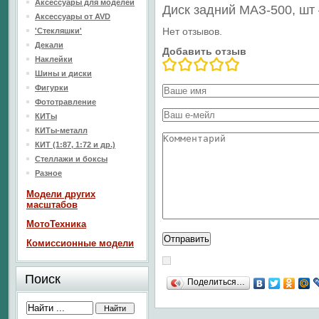
Аксессуары для моделей
Диск задний МАЗ-500, шт
Аксессуары от AVD
Нет отзывов.
'Стекляшки'
Декали
Добавить отзыв
Наклейки
Шины и диски
Фигурки
Фототравление
КИТы
КИТы-металл
КИТ (1:87, 1:72 и др.)
Стеллажи и боксы
Разное
Модели других
масштабов
МотоТехника
Комиссионные модели
Поиск
Поделиться…