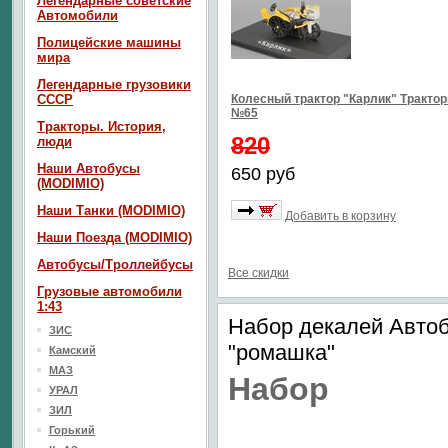
Легендарные советские
Автомобили
Полицейские машины
мира
Легендарные грузовики
СССР
Колесный трактор "Карлик" Тракто
№65
Тракторы. История,
820
люди
Наши Автобусы
650 руб
(MODIMIO)
Наши Танки (MODIMIO)
Добавить в корзину
Наши Поезда (MODIMIO)
Автобусы/Троллейбусы
Все скидки
Грузовые автомобили
1:43
Набор декалей Авто
ЗИС
"ромашка"
Камский
МАЗ
Набор
УРАЛ
ЗИЛ
Горький