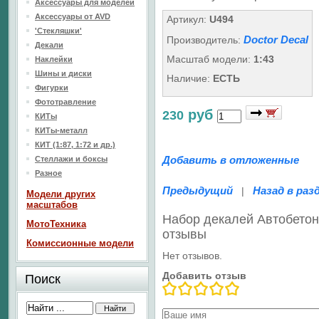
Аксессуары для моделей
Аксессуары от AVD
Артикул:
U494
'Стекляшки'
Doctor Decal
Производитель:
Декали
Масштаб модели:
1:43
Наклейки
Шины и диски
Наличие:
ЕСТЬ
Фигурки
Фототравление
руб
230
КИТы
КИТы-металл
КИТ (1:87, 1:72 и др.)
Добавить в отложенные
Стеллажи и боксы
Разное
Предыдущий
Назад в раз
|
Модели других
масштабов
Набор декалей Автобетон
МотоТехника
отзывы
Комиссионные модели
Нет отзывов.
Добавить отзыв
Поиск