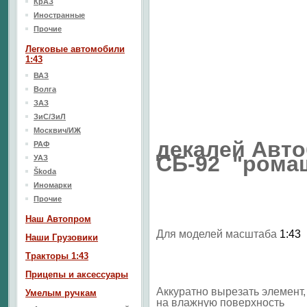
КрАЗ
Иностранные
Прочие
Легковые автомобили
1:43
ВАЗ
Волга
ЗАЗ
ЗиС/ЗиЛ
Москвич/ИЖ
декалей Авт
РАФ
СБ-92 "рома
УАЗ
Škoda
Иномарки
Прочие
Наш Aвтопром
Для моделей масштаба
1:43
Наши Грузовики
Тракторы 1:43
Прицепы и аксессуары
Аккуратно вырезать элемент, 
Умелым ручкам
на влажную поверхность