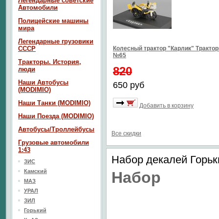
Легендарные советские
Автомобили
Полицейские машины
мира
Легендарные грузовики
СССР
Колесный трактор "Карлик" Тракто
№65
Тракторы. История,
820
люди
Наши Автобусы
650 руб
(MODIMIO)
Наши Танки (MODIMIO)
Добавить в корзину
Наши Поезда (MODIMIO)
Автобусы/Троллейбусы
Все скидки
Грузовые автомобили
1:43
Набор декалей Горьк
ЗИС
Камский
Набор
МАЗ
УРАЛ
ЗИЛ
Горький