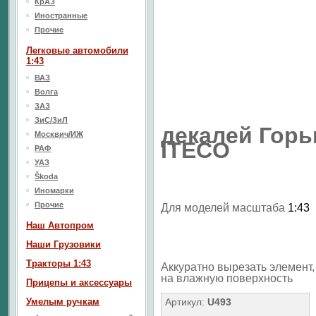
КрАЗ
Иностранные
Прочие
Легковые автомобили
1:43
ВАЗ
Волга
ЗАЗ
ЗиС/ЗиЛ
декалей Горь
Москвич/ИЖ
ITECO
РАФ
УАЗ
Škoda
Иномарки
Прочие
Для моделей масштаба
1:43
Наш Aвтопром
Наши Грузовики
Тракторы 1:43
Аккуратно вырезать элемент, 
на влажную поверхность
Прицепы и аксессуары
Умелым ручкам
Артикул:
U493