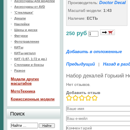
Аксессуары для моделей
Doctor Decal
Производитель:
Аксессуары от AVD
Масштаб модели:
1:43
'Стекляшки'
Наличие:
ЕСТЬ
Декали
Наклейки
Шины и диски
руб
250
Фигурки
Фототравление
КИТы
Добавить в отложенные
КИТы-металл
КИТ (1:87, 1:72 и др.)
Предыдущий
Назад в раз
|
Стеллажи и боксы
Разное
Набор декалей Горький Н
Модели других
масштабов
Нет отзывов.
МотоТехника
Добавить отзыв
Комиссионные модели
Поиск