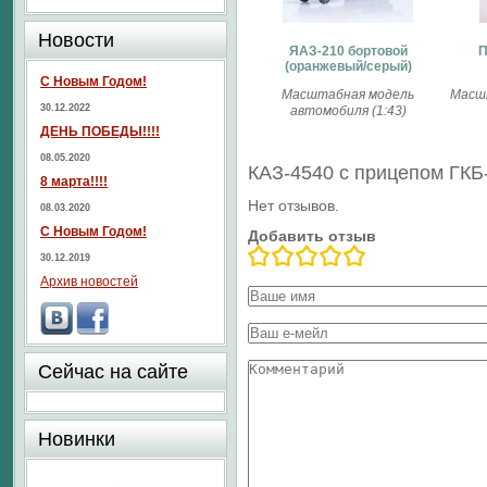
Новости
ЯАЗ-210 бортовой
П
(оранжевый/серый)
С Новым Годом!
Масштабная модель
Масш
30.12.2022
автомобиля (1:43)
ДЕНЬ ПОБЕДЫ!!!!
08.05.2020
КАЗ-4540 с прицепом ГКБ
8 марта!!!!
Нет отзывов.
08.03.2020
С Новым Годом!
Добавить отзыв
30.12.2019
Архив новостей
Сейчас на сайте
Новинки