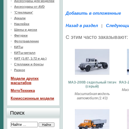
Аксессуары для моделей
Аксессуары от AVD
'Стекляшки'
Добавить в отложенные
Декали
Наклейки
Назад в раздел
Следующи
|
Шины и диски
Фигурки
С этим часто заказывают:
Фототравление
КИТы
КИТы-металл
КИТ (1:87, 1:72 и др.)
Стеллажи и боксы
Разное
Модели других
МАЗ-200В седельный тягач
ЯАЗ-2
масштабов
(серый)
Мас
МотоТехника
Масштабная модель
Комиссионные модели
автомобиля (1:43)
Поиск