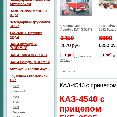
Легендарные советские
Автомобили
Полицейские машины
мира
Легендарные грузовики
СССР
Сборная модель
Троллейбус
Автобус КАГ-3 (КИТ)
1981 бежев
Тракторы. История,
3450
6900
люди
Наши Автобусы
2670 руб
6300 ру
(MODIMIO)
Наши Танки (MODIMIO)
Добавить в
До
корзину
Наши Поезда (MODIMIO)
Автобусы/Троллейбусы
Все скидки
Грузовые автомобили
1:43
КАЗ-4540 с прицепом
ЗИС
Камский
КАЗ-4540 с
МАЗ
УРАЛ
прицепом
ЗИЛ
Горький