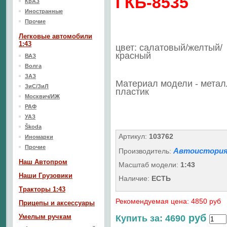
ГКБ-8535
КрАЗ
Иностранные
Прочие
Легковые автомобили
1:43
цвет: салатовый/желтый/
красный
ВАЗ
Волга
ЗАЗ
Материал модели - метал
ЗиС/ЗиЛ
пластик
Москвич/ИЖ
РАФ
УАЗ
Škoda
Артикул:
103762
Иномарки
Прочие
Автоистория
Производитель:
Наш Aвтопром
Масштаб модели:
1:43
Наши Грузовики
Наличие:
ЕСТЬ
Тракторы 1:43
Рекомендуемая цена: 4850 руб
Прицепы и аксессуары
руб
Умелым ручкам
Купить за: 4690