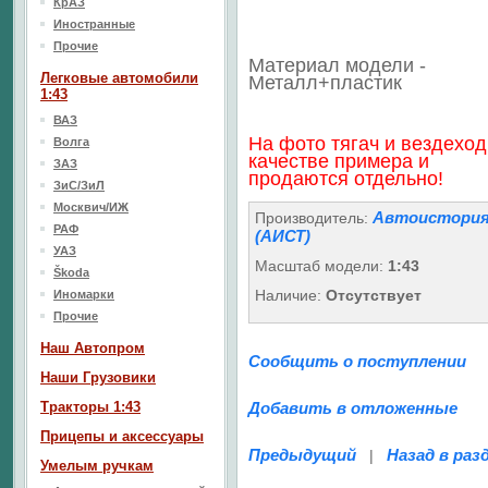
КрАЗ
Иностранные
Прочие
Материал модели -
Легковые автомобили
Металл+пластик
1:43
ВАЗ
На фото тягач и вездеход
Волга
качестве примера и
ЗАЗ
продаются отдельно!
ЗиС/ЗиЛ
Москвич/ИЖ
Автоистори
Производитель:
РАФ
(АИСТ)
УАЗ
Масштаб модели:
1:43
Škoda
Наличие:
Отсутствует
Иномарки
Прочие
Наш Aвтопром
Сообщить о поступлении
Наши Грузовики
Тракторы 1:43
Добавить в отложенные
Прицепы и аксессуары
Предыдущий
Назад в раз
|
Умелым ручкам