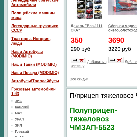
Легендарные советские
Автомобили
Полицейские машины
мира
Легендарные грузовики
Декаль "Ваз-1111
Сборная модел
СССР
ОКА"
снегоболотоход
350
3690
Тракторы. История,
люди
290 руб
3220 руб
Наши Автобусы
(MODIMIO)
Добавить в
Добави
Наши Танки (MODIMIO)
корзину
Наши Поезда (MODIMIO)
Все скидки
Автобусы/Троллейбусы
Грузовые автомобили
1:43
П/прицеп-тяжеловоз
ЗИС
Камский
Полуприцеп-
МАЗ
тяжеловоз
УРАЛ
ЧМЗАП-5523
ЗИЛ
Горький