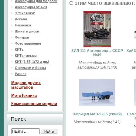
Аксессуары для моделей
С этим часто заказывают:
Аксессуары от AVD
'Стекляшки'
Декали
Наклейки
Шины и диски
Фигурки
Фототравление
КИТы
ЗИЛ-111 Автолегенды СССР
КрАЗ
№49
КИТы-металл
КИТ (1:87, 1:72 и др.)
Масштабная модель
М
автомобиля ЗИЛ(1:43)
ав
Стеллажи и боксы
Разное
Модели других
масштабов
МотоТехника
Комиссионные модели
П/прицеп МАЗ-5205 (синий)
Само
Поиск
Масштабная модель(1:43)
М