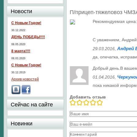
Новости
П/прицеп-тяжеловоз ЧМЗ
Рекомендуемая цена: 
С Новым Годом!
30.12.2022
ДЕНЬ ПОБЕДЫ!!!!
С уважением, Андрей
08.05.2020
Андрей 
29.03.2016
,
8 марта!!!!
да, опечатка, исправ
08.03.2020
С Новым Годом!
Добрый день.В вашем
30.12.2019
Черкуно
01.04.2016
,
Архив новостей
пока никакой информ
Добавить отзыв
Сейчас на сайте
Новинки