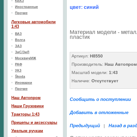
КрАЗ
цвет: синий
Иностранные
Прочие
Легковые автомобили
1:43
Материал модели - метал
ВАЗ
пластик
Волга
ЗАЗ
ЗиС/ЗиЛ
Артикул:
H8550
Москвич/ИЖ
Производитель:
Наш Автопром
РАФ
УАЗ
Масштаб модели:
1:43
Škoda
Наличие:
Отсутствует
Иномарки
Прочие
Наш Aвтопром
Сообщить о поступлении
Наши Грузовики
Добавить в отложенные
Тракторы 1:43
Прицепы и аксессуары
Предыдущий
Назад в раз
|
Умелым ручкам