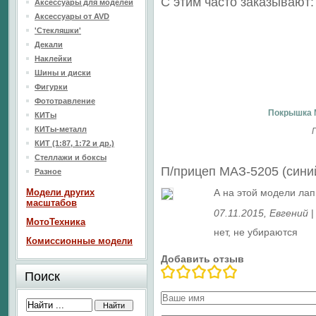
С этим часто заказывают:
Аксессуары для моделей
Аксессуары от AVD
'Стекляшки'
Декали
Наклейки
Шины и диски
Фигурки
Фототравление
Покрышка 
КИТы
КИТы-металл
КИТ (1:87, 1:72 и др.)
Стеллажи и боксы
П/прицеп МАЗ-5205 (сини
Разное
Модели других
А на этой модели ла
масштабов
07.11.2015
, Евгений
МотоТехника
нет, не убираются
Комиссионные модели
Добавить отзыв
Поиск