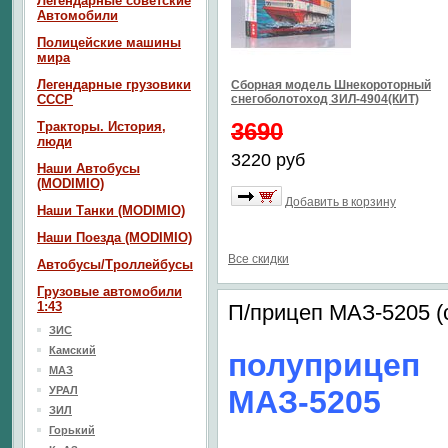
Легендарные советские
Автомобили
Полицейские машины
мира
Легендарные грузовики
Сборная модель Шнекороторный
СССР
снегоболотоход ЗИЛ-4904(КИТ)
3690
Тракторы. История,
люди
3220 руб
Наши Автобусы
(MODIMIO)
Добавить в корзину
Наши Танки (MODIMIO)
Наши Поезда (MODIMIO)
Все скидки
Автобусы/Троллейбусы
Грузовые автомобили
1:43
П/прицеп МАЗ-5205 (
ЗИС
Камский
полуприцеп
МАЗ
УРАЛ
МАЗ-5205
ЗИЛ
Горький