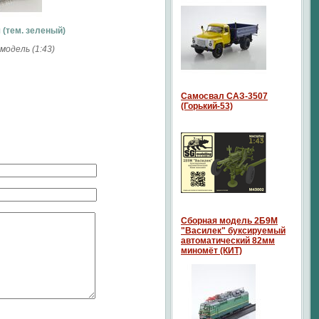
 (тем. зеленый)
одель (1:43)
Самосвал САЗ-3507
(Горький-53)
Сборная модель 2Б9М
"Василек" буксируемый
автоматический 82мм
миномёт (КИТ)