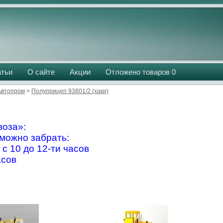
атьи
О сайте
Акции
Отложено товаров
0
Aвтопром
>
Полуприцеп 93801/2 (хаки)
оза»:
можно забрать:
 с 10 до 12-ти часов
асов