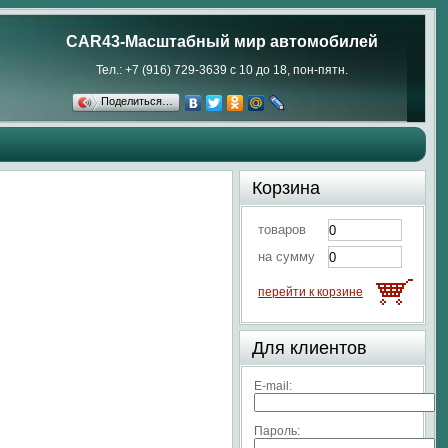
CAR43-Масштабный мир автомобилей
Тел.: +7 (916) 729-3639 с 10 до 18, пон-пятн.
Поделиться…
Корзина
товаров
на сумму
перейти к корзине
Для клиентов
E-mail:
Пароль: