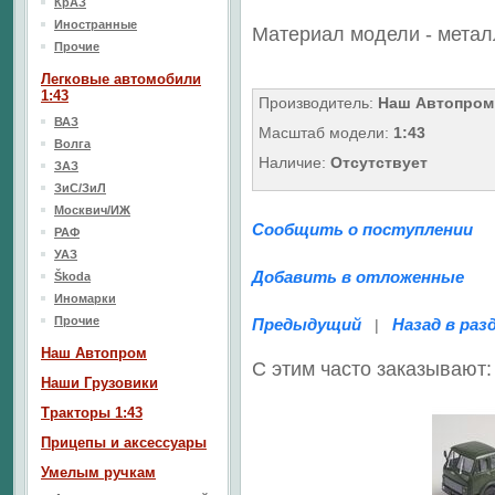
КрАЗ
Иностранные
Материал модели - метал
Прочие
Легковые автомобили
1:43
Производитель:
Наш Автопром
ВАЗ
Масштаб модели:
1:43
Волга
Наличие:
Отсутствует
ЗАЗ
ЗиС/ЗиЛ
Москвич/ИЖ
Сообщить о поступлении
РАФ
УАЗ
Добавить в отложенные
Škoda
Иномарки
Прочие
Предыдущий
Назад в раз
|
Наш Aвтопром
С этим часто заказывают:
Наши Грузовики
Тракторы 1:43
Прицепы и аксессуары
Умелым ручкам