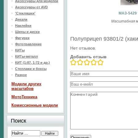
Аксессуары для моделей
Аксессуары от AVD
МАЗ-5429 т
'Стекляшки'
Декали
Масштабная мо
Наклейки
Шины и диски
Полуприцеп 93801/2 (хак
Фигурки
Фототравление
Нет отзывов.
КИТы
Добавить отзыв
КИТы-металл
КИТ (1:87, 1:72 и др.)
Стеллажи и боксы
Разное
Модели других
масштабов
МотоТехника
Комиссионные модели
Поиск