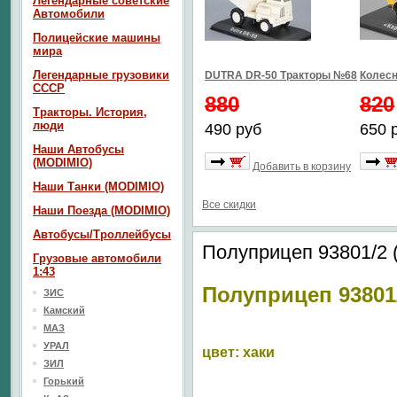
Легендарные советские
Автомобили
Полицейские машины
мира
Легендарные грузовики
DUTRA DR-50 Тракторы №68
Колесн
СССР
880
820
Тракторы. История,
люди
490 руб
650 
Наши Автобусы
(MODIMIO)
Добавить в корзину
Наши Танки (MODIMIO)
Все скидки
Наши Поезда (MODIMIO)
Автобусы/Троллейбусы
Полуприцеп 93801/2 (
Грузовые автомобили
1:43
Полуприцеп 93801
ЗИС
Камский
МАЗ
УРАЛ
цвет: хаки
ЗИЛ
Горький