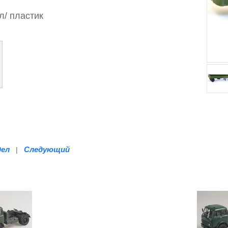
л/
пластик
дел
Следующий
|