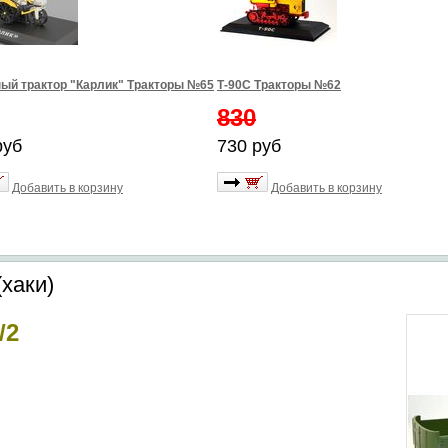
ый трактор "Карлик" Тракторы №65
Т-90С Тракторы №62
830
руб
730 руб
Добавить в корзину
Добавить в корзину
хаки)
/2