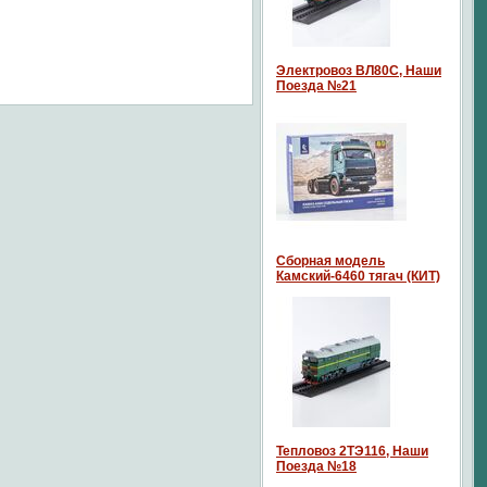
Электровоз ВЛ80С, Наши
Поезда №21
Сборная модель
Камский-6460 тягач (КИТ)
Тепловоз 2ТЭ116, Наши
Поезда №18