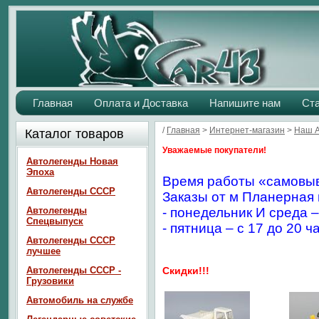
Главная
Оплата и Доставка
Напишите нам
Ст
/
Главная
>
Интернет-магазин
>
Наш 
Каталог товаров
Уважаемые покупатели!
Автолегенды Новая
Эпоха
Время работы «самовыв
Автолегенды СССР
Заказы от м Планерная 
Автолегенды
- понедельник И среда –
Спецвыпуск
- пятница – с 17 до 20 ч
Автолегенды СССР
лучшее
Автолегенды СССР -
Скидки!!!
Грузовики
Автомобиль на службе