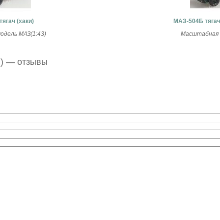
ягач (хаки)
МАЗ-504Б тягач
дель МАЗ(1:43)
Масштабная м
и) — отзывы