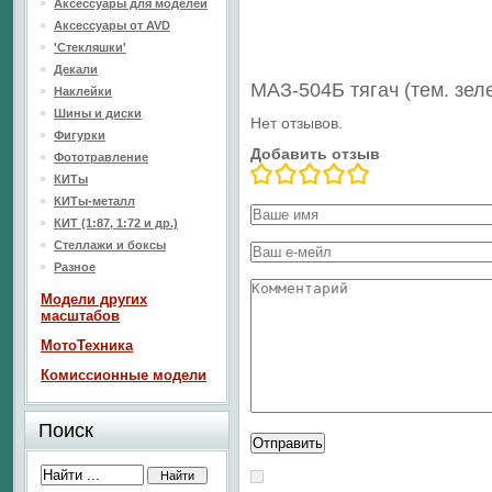
Аксессуары для моделей
Аксессуары от AVD
'Стекляшки'
Декали
МАЗ-504Б тягач (тем. зе
Наклейки
Шины и диски
Нет отзывов.
Фигурки
Добавить отзыв
Фототравление
КИТы
КИТы-металл
КИТ (1:87, 1:72 и др.)
Стеллажи и боксы
Разное
Модели других
масштабов
МотоТехника
Комиссионные модели
Поиск