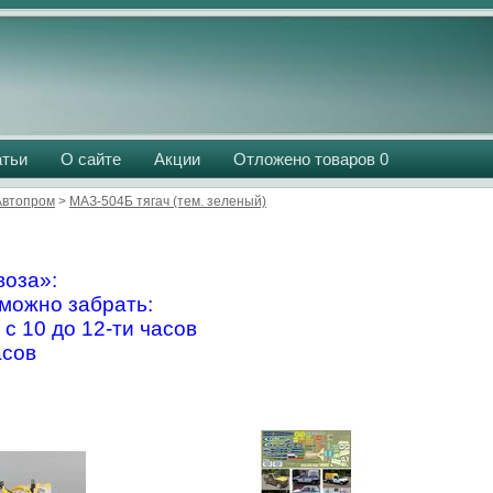
атьи
О сайте
Акции
Отложено товаров
0
Aвтопром
>
МАЗ-504Б тягач (тем. зеленый)
оза»:
можно забрать:
 с 10 до 12-ти часов
асов