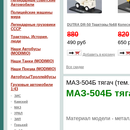
Легендарные советские
Автомобили
Полицейские машины
мира
Легендарные грузовики
DUTRA DR-50 Тракторы №68
Колесн
СССР
880
820
Тракторы. История,
люди
490 руб
650 
Наши Автобусы
(MODIMIO)
Добавить в корзину
Наши Танки (MODIMIO)
Все скидки
Наши Поезда (MODIMIO)
Автобусы/Троллейбусы
МАЗ-504Б тягач (тем.
Грузовые автомобили
1:43
МАЗ-504Б тяг
ЗИС
Камский
МАЗ
УРАЛ
Материал модели - метал
ЗИЛ
Горький