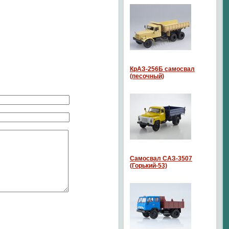
КрАЗ-256Б самосвал
(песочный)
Самосвал САЗ-3507
(Горький-53)