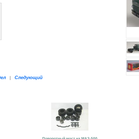
дел
Следующий
|
Поворотный мост на МАЗ-500