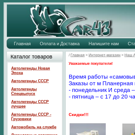
Главная
Оплата и Доставка
Напишите нам
Ст
/
Главная
>
Интернет-магазин
>
Наш 
Каталог товаров
Уважаемые покупатели!
Автолегенды Новая
Эпоха
Время работы «самовыв
Автолегенды СССР
Заказы от м Планерная 
Автолегенды
- понедельник И среда –
Спецвыпуск
- пятница – с 17 до 20 ч
Автолегенды СССР
лучшее
Автолегенды СССР -
Скидки!!!
Грузовики
Автомобиль на службе