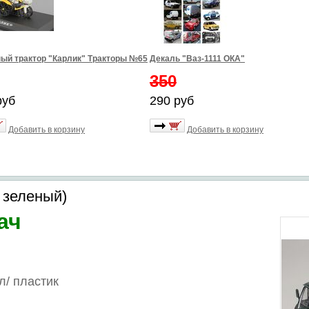
ый трактор "Карлик" Тракторы №65
Декаль "Ваз-1111 ОКА"
350
руб
290 руб
Добавить в корзину
Добавить в корзину
 зеленый)
ач
л/
пластик