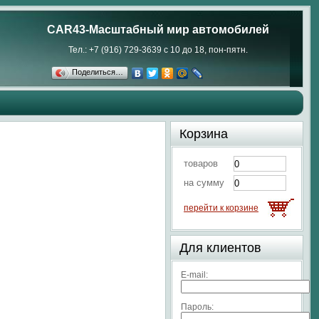
CAR43-Масштабный мир автомобилей
Тел.: +7 (916) 729-3639 с 10 до 18, пон-пятн.
Поделиться…
Корзина
товаров
на сумму
перейти к корзине
Для клиентов
E-mail:
Пароль: