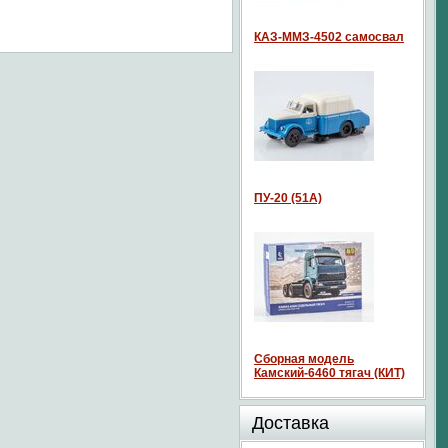
КАЗ-ММЗ-4502 самосвал
ПУ-20 (51А)
Сборная модель
Камский-6460 тягач (КИТ)
Доставка