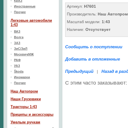
КрАЗ
Артикул:
H7601
Иностранные
Прочие
Производитель:
Наш Автопром
Легковые автомобили
Масштаб модели:
1:43
1:43
Наличие:
Отсутствует
ВАЗ
Волга
ЗАЗ
Сообщить о поступлении
ЗиС/ЗиЛ
Москвич/ИЖ
Добавить в отложенные
РАФ
УАЗ
Предыдущий
Назад в раз
|
Škoda
Иномарки
С этим часто заказывают:
Прочие
Наш Aвтопром
Наши Грузовики
Тракторы 1:43
Прицепы и аксессуары
Умелым ручкам