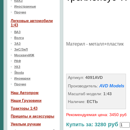
КрАЗ
Иностранные
Прочие
Легковые автомобили
1:43
ВАЗ
Волга
Материл - металл+пластик
ЗАЗ
ЗиС/ЗиЛ
Москвич/ИЖ
РАФ
УАЗ
Škoda
Артикул:
4091AVD
Иномарки
Прочие
AVD Models
Производитель:
Наш Aвтопром
Масштаб модели:
1:43
Наши Грузовики
Наличие:
ЕСТЬ
Тракторы 1:43
Рекомендуемая цена: 3450 руб
Прицепы и аксессуары
руб
Купить за: 3280
Умелым ручкам