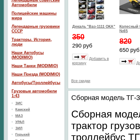
Легендарные советские
Автомобили
Полицейские машины
мира
Легендарные грузовики
Декаль "Ваз-1111 ОКА"
Колесный 
СССР
№65
350
820
Тракторы. История,
люди
290 руб
650 руб
Наши Автобусы
(MODIMIO)
Добавить в
корзину
Д
Наши Танки (MODIMIO)
Наши Поезда (MODIMIO)
Все скидки
Автобусы/Троллейбусы
Грузовые автомобили
1:43
Сборная модель ТГ-3
ЗИС
Камский
Сборная моде
МАЗ
УРАЛ
трактор грузо
ЗИЛ
троллейбус ТГ
Горький