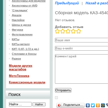
Аксессуары для моделей
Предыдущий
Назад в раз
|
Аксессуары от AVD
'Стекляшки'
Сборная модель КАЗ-454
Декали
Нет отзывов.
Наклейки
Шины и диски
Добавить отзыв
Фигурки
Фототравление
КИТы
КИТы-металл
КИТ (1:87, 1:72 и др.)
Стеллажи и боксы
Разное
Модели других
масштабов
МотоТехника
Комиссионные модели
Поиск
Поделиться…