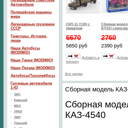
Легендарные советские
Автомобили
Полицейские машины
мира
Легендарные грузовики
СКП-11 (130) с
Сборная модел
СССР
прицепом
87(S5) самосва
6670
2760
Тракторы. История,
люди
5850 руб
2390 руб
Наши Автобусы
(MODIMIO)
Добавить в
Добави
Наши Танки (MODIMIO)
корзину
Наши Поезда (MODIMIO)
Все скидки
Автобусы/Троллейбусы
Грузовые автомобили
1:43
Сборная модель КАЗ-
ЗИС
Камский
Сборная моде
МАЗ
УРАЛ
КАЗ-4540
ЗИЛ
Горький