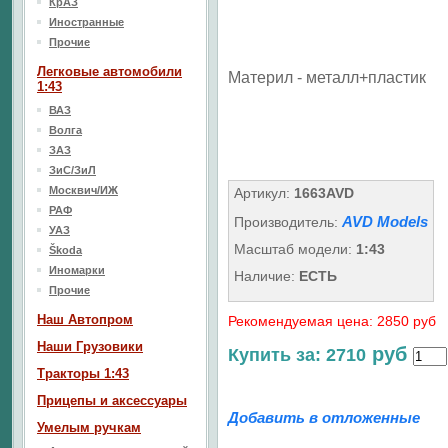
КрАЗ
Иностранные
Прочие
Легковые автомобили
Материл - металл+пластик
1:43
ВАЗ
Волга
ЗАЗ
ЗиС/ЗиЛ
Москвич/ИЖ
Артикул:
1663AVD
РАФ
AVD Models
Производитель:
УАЗ
Масштаб модели:
1:43
Škoda
Иномарки
Наличие:
ЕСТЬ
Прочие
Наш Aвтопром
Рекомендуемая цена: 2850 руб
Наши Грузовики
руб
Купить за: 2710
Тракторы 1:43
Прицепы и аксессуары
Добавить в отложенные
Умелым ручкам