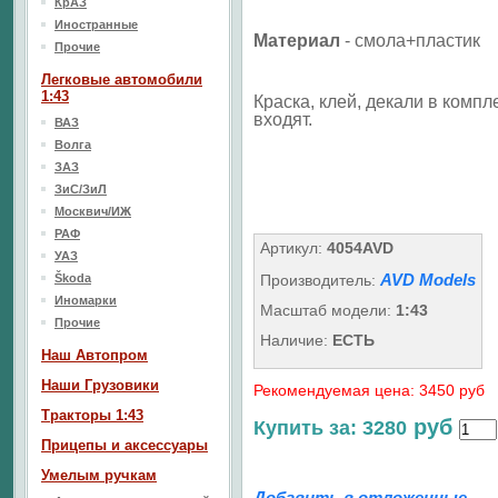
КрАЗ
Иностранные
Материал
- смола+пластик
Прочие
Легковые автомобили
1:43
Краска, клей, декали в компл
входят.
ВАЗ
Волга
ЗАЗ
ЗиС/ЗиЛ
Москвич/ИЖ
РАФ
Артикул:
4054AVD
УАЗ
AVD Models
Škoda
Производитель:
Иномарки
Масштаб модели:
1:43
Прочие
Наличие:
ЕСТЬ
Наш Aвтопром
Наши Грузовики
Рекомендуемая цена: 3450 руб
Тракторы 1:43
руб
Купить за: 3280
Прицепы и аксессуары
Умелым ручкам
Добавить в отложенные