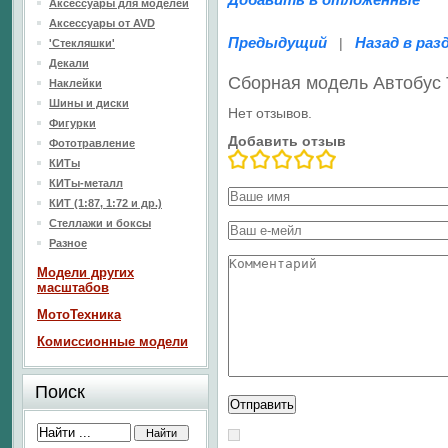
Аксессуары для моделей
Аксессуары от AVD
Предыдущий
Назад в раз
|
'Стекляшки'
Декали
Сборная модель Автобус 
Наклейки
Шины и диски
Нет отзывов.
Фигурки
Добавить отзыв
Фототравление
КИТы
КИТы-металл
КИТ (1:87, 1:72 и др.)
Стеллажи и боксы
Разное
Модели других
масштабов
МотоТехника
Комиссионные модели
Поиск