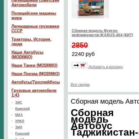
Легендарные советские
Автомобили
Полицейские машины
мира
Легендарные грузовики
СССР
Сборная модель Фургон-
рефрижератор IKARUS-404 (КИТ)
Тракторы. История,
2850
люди
Наши Автобусы
2240 руб
(MODIMIO)
Наши Танки (MODIMIO)
Добавить в корзину
Наши Поезда (MODIMIO)
Автобусы/Троллейбусы
Все скидки
Грузовые автомобили
1:43
Сборная модель Авто
ЗИС
Камский
Сборная
МАЗ
модель
УРАЛ
Автобус
ЗИЛ
Таджикистан-
Горький