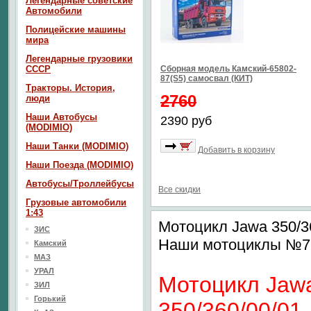
Легендарные советские
Автомобили
Полицейские машины
мира
Легендарные грузовики
СССР
Сборная модель Камский-65802-
87(S5) самосвал (КИТ)
Тракторы. История,
2760
люди
Наши Автобусы
2390 руб
(MODIMIO)
Наши Танки (MODIMIO)
Добавить в корзину
Наши Поезда (MODIMIO)
Автобусы/Троллейбусы
Все скидки
Грузовые автомобили
1:43
Мотоцикл Jawa 350/3
ЗИС
Наши мотоциклы №7
Камский
МАЗ
УРАЛ
Мотоцикл Jaw
ЗИЛ
Горький
350/360/00/01