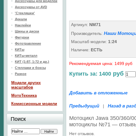
Аксессуары для моделей
Аксессуары от AVD
'Стекляшки'
Декали
Артикул:
NM71
Наклейки
Шины и диски
Наши Мотоци
Производитель:
Фигурки
Масштаб модели:
1:24
Фототравление
Наличие:
ЕСТЬ
КИТы
КИТы-металл
КИТ (1:87, 1:72 и др.)
Рекомендуемая цена: 1499 руб
Стеллажи и боксы
руб
Купить за: 1400
Разное
Модели других
масштабов
Добавить в отложенные
МотоТехника
Комиссионные модели
Предыдущий
Назад в раз
|
Мотоцикл Jawa 350/360/0
Поиск
мотоциклы №71 — отзыв
Нет отзывов.