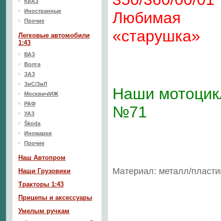
КрАЗ
Иностранные
Любимая
Прочие
«старушка»
Легковые автомобили
1:43
ВАЗ
Волга
ЗАЗ
ЗиС/ЗиЛ
Наши мотоци
Москвич/ИЖ
РАФ
№71
УАЗ
Škoda
Иномарки
Прочие
Наш Aвтопром
Материал: металл/пласти
Наши Грузовики
Тракторы 1:43
Прицепы и аксессуары
Умелым ручкам