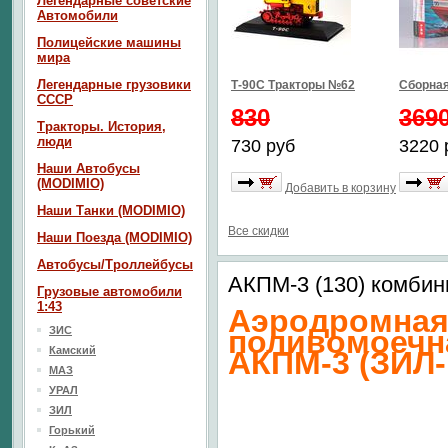
Легендарные советские
Автомобили
Полицейские машины
мира
Легендарные грузовики
Т-90С Тракторы №62
Сборная
СССР
830
369
Тракторы. История,
люди
730 руб
3220 
Наши Автобусы
(MODIMIO)
Добавить в корзину
Наши Танки (MODIMIO)
Все скидки
Наши Поезда (MODIMIO)
Автобусы/Троллейбусы
АКПМ-3 (130) комби
Грузовые автомобили
1:43
Аэродромная
ЗИС
поливомоечн
Камский
АКПМ-3 (ЗИЛ-
МАЗ
УРАЛ
ЗИЛ
Горький