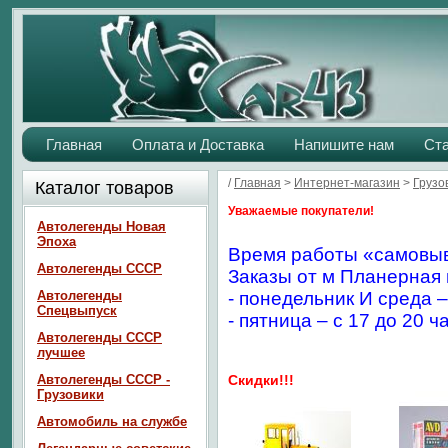
Главная
Оплата и Доставка
Напишите нам
Ст
/
Главная
>
Интернет-магазин
>
Грузо
Каталог товаров
Уважаемые покупатели!
Автолегенды Новая
Эпоха
Время работы «самовыв
Автолегенды СССР
Заказы от м Планерная 
Автолегенды
- понедельник И среда –
Спецвыпуск
- пятница – с 17 до 20 ч
Автолегенды СССР
лучшее
Автолегенды СССР -
Скидки!!!
Грузовики
Автомобиль на службе