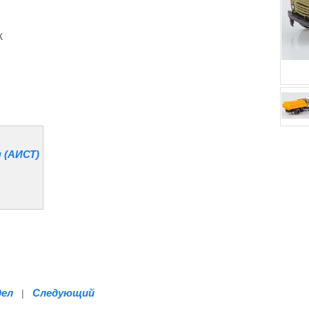
к
 (АИСТ)
дел
Следующий
|