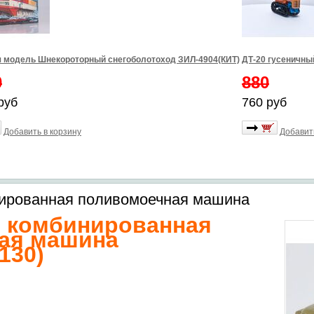
 модель Шнекороторный снегоболотоход ЗИЛ-4904(КИТ)
ДТ-20 гусеничны
0
880
руб
760 руб
Добавить в корзину
Добавит
нированная поливомоечная машина
 комбинированная
ая машина
130)