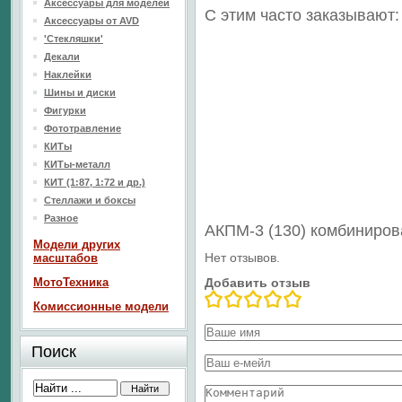
Аксессуары для моделей
С этим часто заказывают:
Аксессуары от AVD
'Стекляшки'
Декали
Наклейки
Шины и диски
Фигурки
Фототравление
КИТы
КИТы-металл
КИТ (1:87, 1:72 и др.)
Стеллажи и боксы
Разное
АКПМ-3 (130) комбиниро
Модели других
Нет отзывов.
масштабов
МотоТехника
Добавить отзыв
Комиссионные модели
Поиск