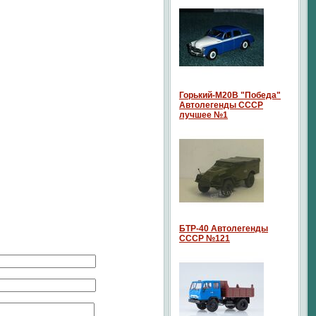
Горький-М20В "Победа"
Автолегенды СССР
лучшее №1
БТР-40 Автолегенды
СССР №121