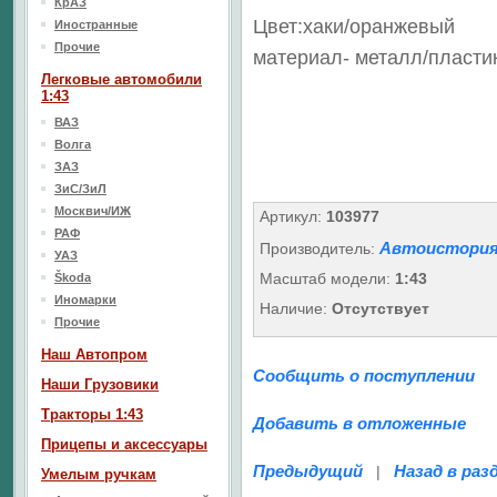
КрАЗ
Цвет:хаки/оранжевый
Иностранные
Прочие
материал- металл/пласти
Легковые автомобили
1:43
ВАЗ
Волга
ЗАЗ
ЗиС/ЗиЛ
Москвич/ИЖ
Артикул:
103977
РАФ
Автоистория
Производитель:
УАЗ
Масштаб модели:
1:43
Škoda
Иномарки
Наличие:
Отсутствует
Прочие
Наш Aвтопром
Сообщить о поступлении
Наши Грузовики
Тракторы 1:43
Добавить в отложенные
Прицепы и аксессуары
Предыдущий
Назад в раз
|
Умелым ручкам