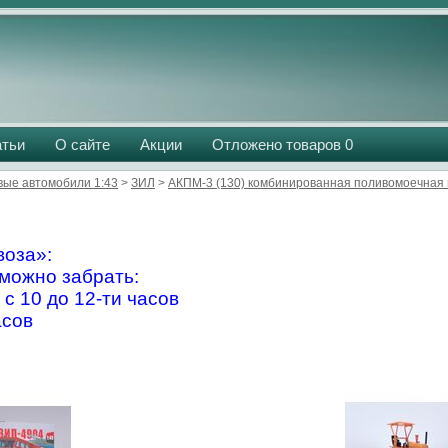
атьи
О сайте
Акции
Отложено товаров
0
вые автомобили 1:43
>
ЗИЛ
>
АКПМ-3 (130) комбинированная поливомоечная
оза»:
можно забрать:
 с 10 до 12-ти часов
асов