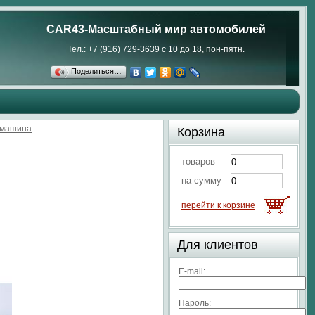
CAR43-Масштабный мир автомобилей
Тел.: +7 (916) 729-3639 с 10 до 18, пон-пятн.
Поделиться…
 машина
Корзина
товаров
на сумму
перейти к корзине
Для клиентов
E-mail:
Пароль: