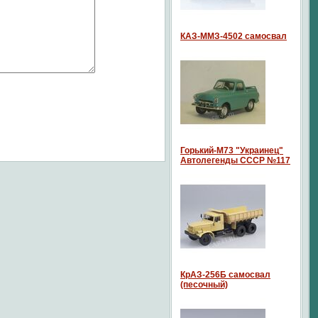
КАЗ-ММЗ-4502 самосвал
Горький-М73 "Украинец"
Автолегенды СССР №117
КрАЗ-256Б самосвал
(песочный)