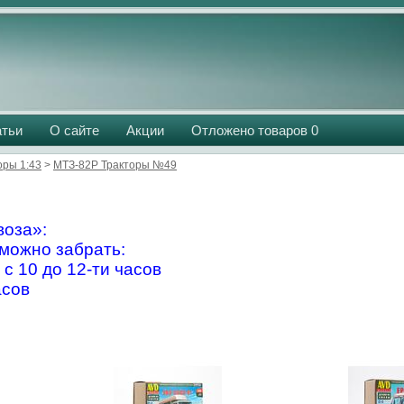
атьи
О сайте
Акции
Отложено товаров
0
оры 1:43
>
МТЗ-82Р Тракторы №49
оза»:
можно забрать:
 с 10 до 12-ти часов
асов