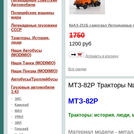
Легендарные советские
Автомобили
Полицейские машины
мира
Легендарные грузовики
КрАЗ-251Б самосвал Легендарные 
СССР
1750
Тракторы. История,
люди
1200 руб
Наши Автобусы
(MODIMIO)
Добавить в корзину
Наши Танки (MODIMIO)
Все скидки
Наши Поезда (MODIMIO)
Автобусы/Троллейбусы
МТЗ-82Р Тракторы 
Грузовые автомобили
1:43
ЗИС
МТЗ-82Р
Камский
МАЗ
Тракторы: история, люди
УРАЛ
ЗИЛ
Горький
Материал модели - метал