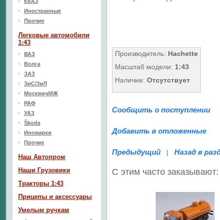
КрАЗ
Иностранные
Прочие
Легковые автомобили
1:43
Производитель:
Hachette
ВАЗ
Волга
Масштаб модели:
1:43
ЗАЗ
Наличие:
Отсутствует
ЗиС/ЗиЛ
Москвич/ИЖ
РАФ
Сообщить о поступлении
УАЗ
Škoda
Добавить в отложенные
Иномарки
Прочие
Предыдущий
Назад в раз
|
Наш Aвтопром
Наши Грузовики
С этим часто заказывают:
Тракторы 1:43
Прицепы и аксессуары
Умелым ручкам