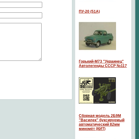
ПУ-20 (51А)
Горький-М73 "Украинец"
Автолегенды СССР №117
Сборная модель 2Б9М
"Василек" буксируемый
автоматический 82мм
миномёт (КИТ)