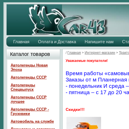
Главная
Оплата и Доставка
Напишите нам
Ст
/
Главная
>
Интернет-магазин
>
Тракт
Каталог товаров
Уважаемые покупатели!
Автолегенды Новая
Эпоха
Время работы «самовыв
Автолегенды СССР
Заказы от м Планерная 
Автолегенды
- понедельник И среда –
Спецвыпуск
- пятница – с 17 до 20 ч
Автолегенды СССР
лучшее
Автолегенды СССР -
Скидки!!!
Грузовики
Автомобиль на службе