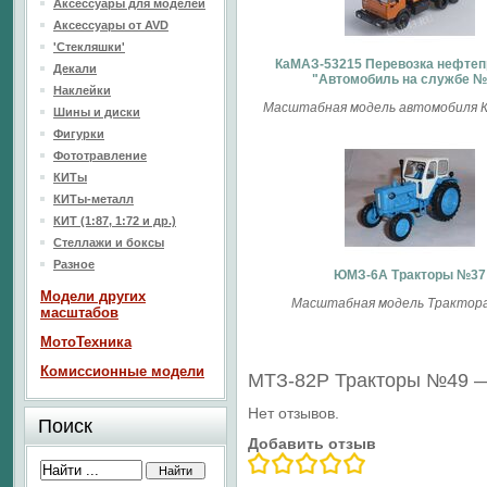
Аксессуары для моделей
Аксессуары от AVD
'Стекляшки'
КаМАЗ-53215 Перевозка нефтеп
Декали
"Автомобиль на службе №
Наклейки
Масштабная модель автомобиля К
Шины и диски
Фигурки
Фототравление
КИТы
КИТы-металл
КИТ (1:87, 1:72 и др.)
Стеллажи и боксы
Разное
ЮМЗ-6А Тракторы №37
Модели других
Масштабная модель Трактора 
масштабов
МотоТехника
Комиссионные модели
МТЗ-82Р Тракторы №49 
Нет отзывов.
Поиск
Добавить отзыв