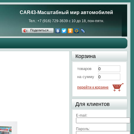
CAR43-Масштабный мир автомобилей
Тел.: +7 (916) 729-3639 с 10 до 18, пон-пятн.
Поделиться…
Корзина
товаров
на сумму
перейти к корзине
Для клиентов
E-mail:
Пароль: