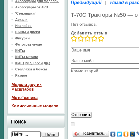
Аксессуары для моделей
Предыдущий
Назад в раз
|
Аксессуары от AVD
'Стекляшки'
Т-70С Тракторы №50 — о
Декали
Нет отзывов.
Наклейки
Шины и диски
Добавить отзыв
Фигурки
Фототравление
КИТы
КИТы-металл
КИТ (1:87, 1:72 и др.)
Стеллажи и боксы
Разное
Модели других
масштабов
МотоТехника
Комиссионные модели
Поиск
Поделиться…