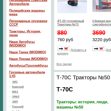
Легендарные советские
Автомобили
Полицейские машины
мира
Легендарные грузовики
ДТ-20 гусеничный
Сборная мо
СССР
Тракторы №71
снегоболото
880
3690
Тракторы. История,
люди
760 руб
3220 руб
Наши Автобусы
(MODIMIO)
Добавить в
Доб
Наши Танки (MODIMIO)
корзину
Наши Поезда (MODIMIO)
Все скидки
Автобусы/Троллейбусы
Грузовые автомобили
1:43
Т-70С Тракторы №50
ЗИС
Камский
Т-70С
МАЗ
УРАЛ
Тракторы: история, люди,
ЗИЛ
Горький
машины №50