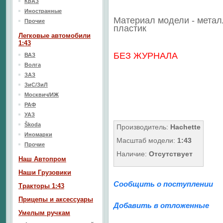
КрАЗ
Иностранные
Материал модели - метал
Прочие
пластик
Легковые автомобили
1:43
БЕЗ ЖУРНАЛА
ВАЗ
Волга
ЗАЗ
ЗиС/ЗиЛ
Москвич/ИЖ
РАФ
УАЗ
Škoda
Производитель:
Hachette
Иномарки
Масштаб модели:
1:43
Прочие
Наличие:
Отсутствует
Наш Aвтопром
Наши Грузовики
Сообщить о поступлении
Тракторы 1:43
Прицепы и аксессуары
Добавить в отложенные
Умелым ручкам