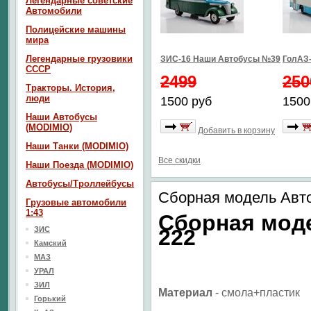
Легендарные советские
Автомобили
Полицейские машины
мира
Легендарные грузовики
ЗИС-16 Наши Автобусы №39
ГолАЗ
СССР
2499
250
Тракторы. История,
люди
1500 руб
1500
Наши Автобусы
(MODIMIO)
Добавить в корзину
Наши Танки (MODIMIO)
Все скидки
Наши Поезда (MODIMIO)
Автобусы/Троллейбусы
Сборная модель Авт
Грузовые автомобили
1:43
Сборная мод
ЗИС
222
Камский
МАЗ
УРАЛ
ЗИЛ
Материал
- смола+пластик
Горький