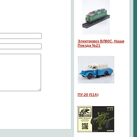
Электровоз ВЛ80С, Наши
Поезда №21
ПУ-20 (51А)