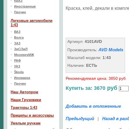
КрАЗ
Иностранные
Краска, клей, декали в компле
Прочие
Легковые автомобили
1:43
ВАЗ
Волга
Артикул:
4101AVD
ЗАЗ
ЗиС/ЗиЛ
AVD Models
Производитель:
Москвич/ИЖ
Масштаб модели:
1:43
РАФ
Наличие:
ЕСТЬ
УАЗ
Škoda
Иномарки
Рекомендуемая цена: 3850 руб
Прочие
руб
Купить за: 3670
Наш Aвтопром
Наши Грузовики
Добавить в отложенные
Тракторы 1:43
Прицепы и аксессуары
Предыдущий
Назад в раз
|
Умелым ручкам