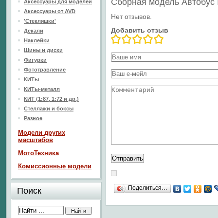
Сборная модель Автобус
Аксессуары для моделей
Аксессуары от AVD
Нет отзывов.
'Стекляшки'
Добавить отзыв
Декали
Наклейки
Шины и диски
Фигурки
Фототравление
КИТы
КИТы-металл
КИТ (1:87, 1:72 и др.)
Стеллажи и боксы
Разное
Модели других
масштабов
МотоТехника
Комиссионные модели
Поделиться…
Поиск