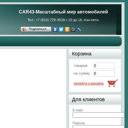
CAR43-Масштабный мир автомобилей
Тел.: +7 (916) 729-3639 с 10 до 18, пон-пятн.
Поделиться…
Корзина
товаров
на сумму
перейти к корзине
Для клиентов
E-mail:
Пароль: