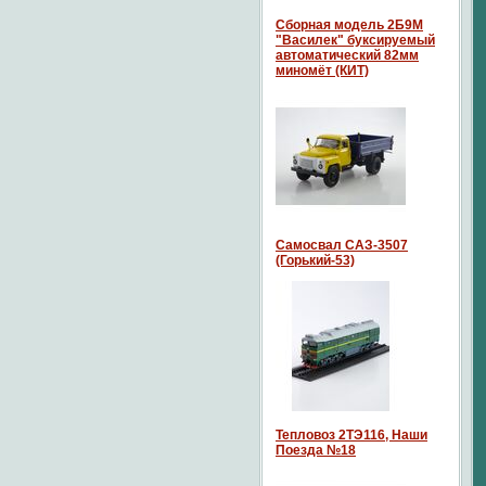
Сборная модель 2Б9М
"Василек" буксируемый
автоматический 82мм
миномёт (КИТ)
Самосвал САЗ-3507
(Горький-53)
Тепловоз 2ТЭ116, Наши
Поезда №18