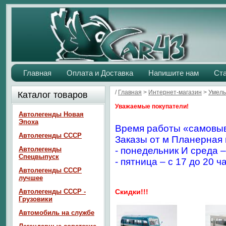
Главная
Оплата и Доставка
Напишите нам
Ст
/
Главная
>
Интернет-магазин
>
Умелы
Каталог товаров
Уважаемые покупатели!
Автолегенды Новая
Эпоха
Время работы «самовыв
Автолегенды СССР
Заказы от м Планерная 
Автолегенды
- понедельник И среда –
Спецвыпуск
- пятница – с 17 до 20 ч
Автолегенды СССР
лучшее
Автолегенды СССР -
Скидки!!!
Грузовики
Автомобиль на службе