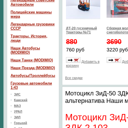
Легендарные советские
Автомобили
Полицейские машины
мира
Легендарные грузовики
СССР
ДТ-20 гусеничный
Сборная мо
Тракторы №71
снегоболото
Тракторы. История,
880
3690
люди
Наши Автобусы
760 руб
3220 руб
(MODIMIO)
Наши Танки (MODIMIO)
Добавить в
Доб
корзину
Наши Поезда (MODIMIO)
Автобусы/Троллейбусы
Все скидки
Грузовые автомобили
1:43
Мотоцикл ЗиД-50 ЗДК
ЗИС
альтернатива Наши 
Камский
МАЗ
УРАЛ
Мотоцикл ЗиД
ЗИЛ
Горький
ЗДК 2.103