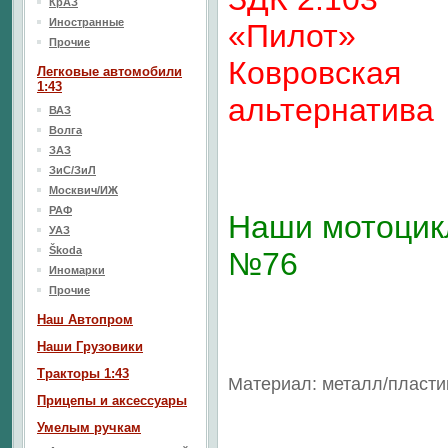
КрАЗ
Иностранные
«Пилот»
Прочие
Ковровская
Легковые автомобили
1:43
альтернатива
ВАЗ
Волга
ЗАЗ
ЗиС/ЗиЛ
Москвич/ИЖ
РАФ
Наши мотоци
УАЗ
Škoda
№76
Иномарки
Прочие
Наш Aвтопром
Наши Грузовики
Тракторы 1:43
Материал: металл/пласти
Прицепы и аксессуары
Умелым ручкам