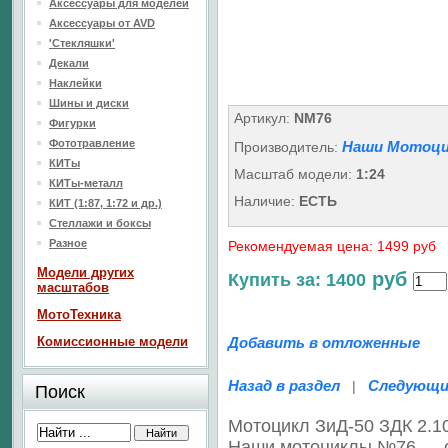
Аксессуары для моделей
Аксессуары от AVD
'Стекляшки'
Декали
Наклейки
Шины и диски
Артикул:
NM76
Фигурки
Фототравление
Наши Мотоци
Производитель:
КИТы
Масштаб модели:
1:24
КИТы-металл
Наличие:
ЕСТЬ
КИТ (1:87, 1:72 и др.)
Стеллажи и боксы
Разное
Рекомендуемая цена: 1499 руб
Модели других
руб
Купить за: 1400
масштабов
МотоТехника
Комиссионные модели
Добавить в отложенные
Назад в раздел
Следующи
|
Поиск
Мотоцикл ЗиД-50 ЗДК 2.1
Наши мотоциклы №76 — 