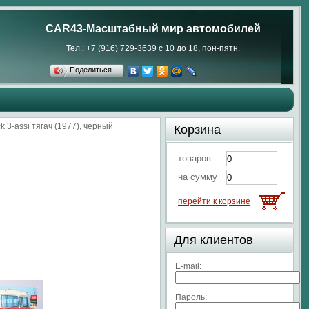
CAR43-Масштабный мир автомобилей
Тел.: +7 (916) 729-3639 с 10 до 18, пон-пятн.
Поделиться…
 3-assi тягач (1977), черный
Корзина
товаров
на сумму
перейти к корзине
Для клиентов
E-mail:
Пароль: