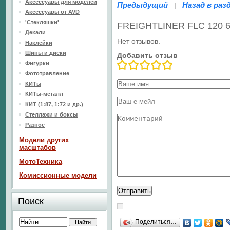
Аксессуары для моделей
Предыдущий
Назад в раз
|
Аксессуары от AVD
'Стекляшки'
FREIGHTLINER FLC 120 64t
Декали
Нет отзывов.
Наклейки
Шины и диски
Добавить отзыв
Фигурки
Фототравление
КИТы
КИТы-металл
КИТ (1:87, 1:72 и др.)
Стеллажи и боксы
Разное
Модели других
масштабов
МотоТехника
Комиссионные модели
Поиск
Поделиться…