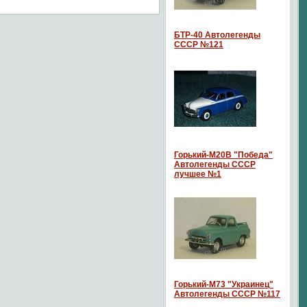
БТР-40 Автолегенды
СССР №121
Горький-М20В "Победа"
Автолегенды СССР
лучшее №1
Горький-М73 "Украинец"
Автолегенды СССР №117