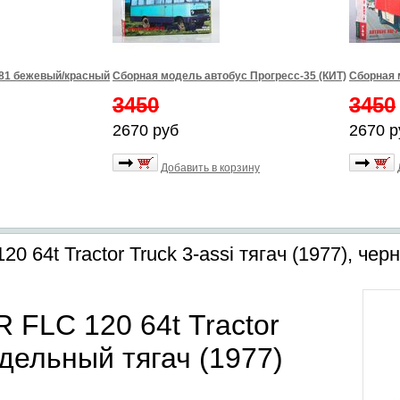
981 бежевый/красный
Сборная модель автобус Прогресс-35 (КИТ)
Сборная 
3450
3450
2670 руб
2670 р
Добавить в корзину
 64t Tractor Truck 3-assi тягач (1977), чер
FLC 120 64t Tractor
едельный тягач (1977)