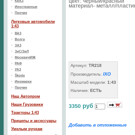
цвет: черный/красный
КрАЗ
материал- металл/пласти
Иностранные
Прочие
Легковые автомобили
1:43
ВАЗ
Волга
ЗАЗ
ЗиС/ЗиЛ
Москвич/ИЖ
РАФ
Артикул:
TR218
УАЗ
IXO
Производитель:
Škoda
Иномарки
Масштаб модели:
1:43
Прочие
Наличие:
ЕСТЬ
Наш Aвтопром
Наши Грузовики
руб
3350
Тракторы 1:43
Прицепы и аксессуары
Добавить в отложенные
Умелым ручкам