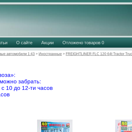
атьи
О сайте
Акции
Отложено товаров
0
вые автомобили 1:43
>
Иностранные
>
FREIGHTLINER FLC 120 64t Tractor Truck
оза»:
можно забрать:
 с 10 до 12-ти часов
асов