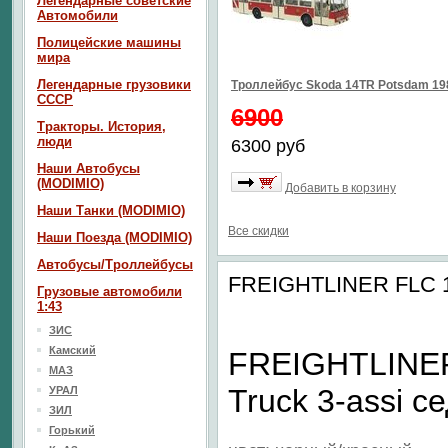
Легендарные советские
Автомобили
Полицейские машины
мира
Легендарные грузовики
Троллейбус Skoda 14TR Potsdam 1
СССР
6900
Тракторы. История,
люди
6300 руб
Наши Автобусы
(MODIMIO)
Добавить в корзину
Наши Танки (MODIMIO)
Все скидки
Наши Поезда (MODIMIO)
Автобусы/Троллейбусы
FREIGHTLINER FLC 120
Грузовые автомобили
1:43
ЗИС
Камский
FREIGHTLINER 
МАЗ
Truck 3-assi с
УРАЛ
ЗИЛ
Горький