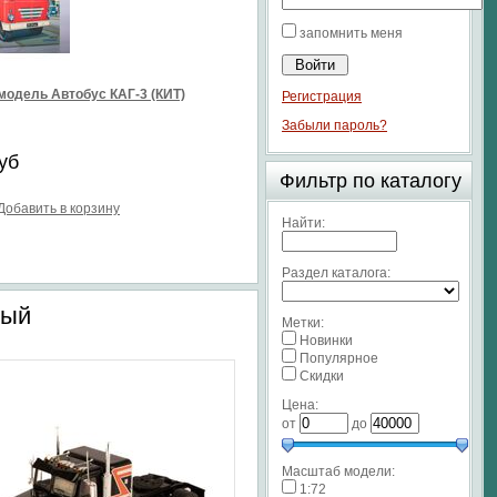
запомнить меня
модель Автобус КАГ-3 (КИТ)
Регистрация
Забыли пароль?
уб
Фильтр по каталогу
Добавить в корзину
Найти:
Раздел каталога:
ный
Метки:
Новинки
Популярное
Скидки
Цена:
от
до
Масштаб модели:
1:72