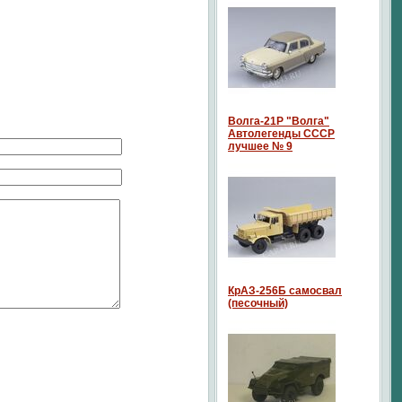
Волга-21P "Волга"
Автолегенды СССР
лучшее № 9
КрАЗ-256Б самосвал
(песочный)