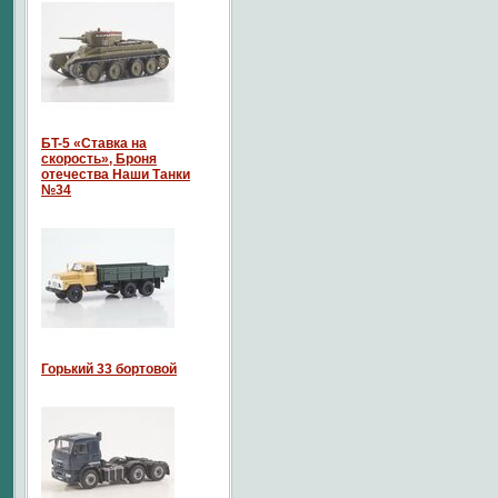
БT-5 «Ставка на
скорость», Броня
отечества Наши Танки
№34
Горький 33 бортовой