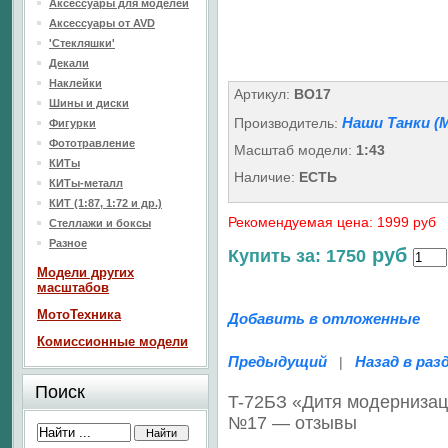
Аксессуары для моделей
Аксессуары от AVD
'Стекляшки'
Декали
Наклейки
Артикул:
BO17
Шины и диски
Наши Танки (M
Производитель:
Фигурки
Фототравление
Масштаб модели:
1:43
КИТы
Наличие:
ЕСТЬ
КИТы-металл
КИТ (1:87, 1:72 и др.)
Рекомендуемая цена: 1999 руб
Стеллажи и боксы
Разное
руб
Купить за: 1750
Модели других
масштабов
МотоТехника
Добавить в отложенные
Комиссионные модели
Предыдущий
Назад в раз
|
Поиск
T-72БЗ «Дитя модернизац
№17 — отзывы