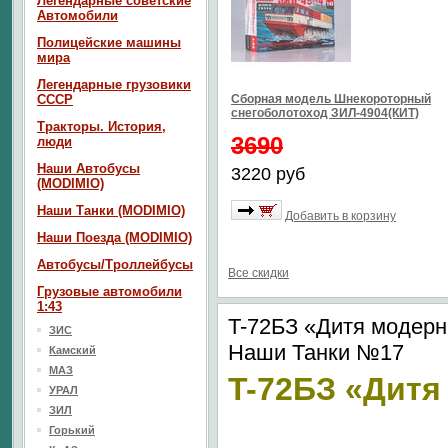
Легендарные советские
Автомобили
Полицейские машины
мира
Легендарные грузовики
СССР
Сборная модель Шнекороторный
снегоболотоход ЗИЛ-4904(КИТ)
Тракторы. История,
3690
люди
Наши Автобусы
3220 руб
(MODIMIO)
Наши Танки (MODIMIO)
Добавить в корзину
Наши Поезда (MODIMIO)
Автобусы/Троллейбусы
Все скидки
Грузовые автомобили
1:43
T-72БЗ «Дитя модерн
ЗИС
Наши Танки №17
Камский
МАЗ
T-72БЗ «Дитя
УРАЛ
ЗИЛ
Горький