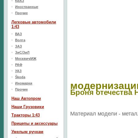
КрАЗ
Иностранные
Прочие
Легковые автомобили
1:43
ВАЗ
Волга
ЗАЗ
ЗиС/ЗиЛ
Москвич/ИЖ
РАФ
УАЗ
Škoda
модернизац
Иномарки
Прочие
Броня отечества 
Наш Aвтопром
Наши Грузовики
Материал модели - метал
Тракторы 1:43
Прицепы и аксессуары
Умелым ручкам