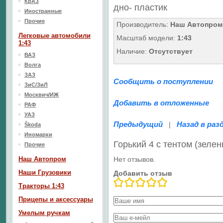
КрАЗ
дно
- пластик
Иностранные
Прочие
Производитель:
Наш Автопром
Легковые автомобили
Масштаб модели:
1:43
1:43
Наличие:
Отсутствует
ВАЗ
Волга
ЗАЗ
Сообщить о поступлении
ЗиС/ЗиЛ
Москвич/ИЖ
Добавить в отложенные
РАФ
УАЗ
Предыдущий
Назад в раз
|
Škoda
Иномарки
Горький 4 с тентом (зеле
Прочие
Наш Aвтопром
Нет отзывов.
Наши Грузовики
Добавить отзыв
Тракторы 1:43
Прицепы и аксессуары
Умелым ручкам