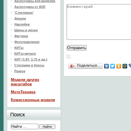
Аксессуары для моделей
Аксессуары от AVD
'Стекляшки'
Декали
Наклейки
Шины и диски
Фигурки
Фототравление
КИТы
КИТы-металл
КИТ (1:87, 1:72 и др.)
Стеллажи и боксы
Поделиться…
Разное
Модели других
масштабов
МотоТехника
Комиссионные модели
Поиск