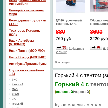
Легендарные советские
Автомобили
Полицейские машины
мира
Легендарные грузовики
ДТ-20 гусеничный
Сборная мо
СССР
Тракторы №71
снегоболото
880
3690
Тракторы. История,
люди
760 руб
3220 руб
Наши Автобусы
(MODIMIO)
Добавить в
Доб
Наши Танки (MODIMIO)
корзину
Наши Поезда (MODIMIO)
Все скидки
Автобусы/Троллейбусы
Грузовые автомобили
1:43
Горький 4 с тентом (
ЗИС
Горький 4 с
тенто
Камский
МАЗ
(
зеленый
/черный
)
УРАЛ
ЗИЛ
Горький
Кузов модели - металл