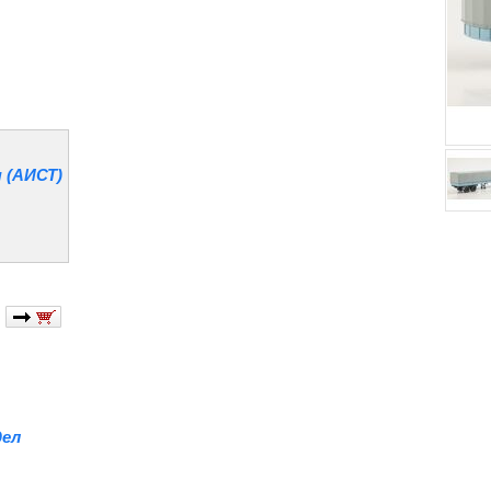
 (АИСТ)
дел