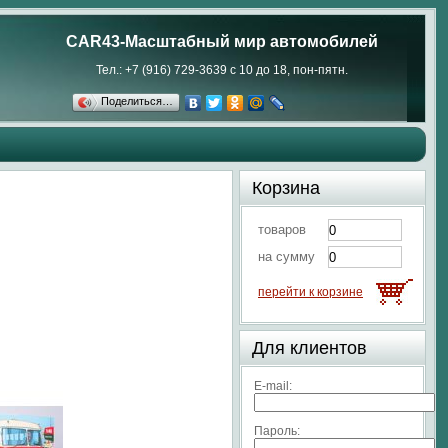
CAR43-Масштабный мир автомобилей
Тел.: +7 (916) 729-3639 с 10 до 18, пон-пятн.
Поделиться…
Корзина
товаров
на сумму
перейти к корзине
Для клиентов
E-mail:
Пароль: