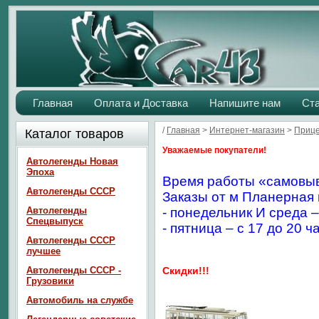
Главная
Оплата и Доставка
Напишите нам
Ст
/
Главная
>
Интернет-магазин
>
Прице
Каталог товаров
Уважаемые покупатели!
Автолегенды Новая
Эпоха
Время работы «самовыв
Автолегенды СССР
Заказы от м Планерная 
Автолегенды
- понедельник И среда –
Спецвыпуск
- пятница – с 17 до 20 ч
Автолегенды СССР
лучшее
Автолегенды СССР -
Скидки!!!
Грузовики
Автомобиль на службе