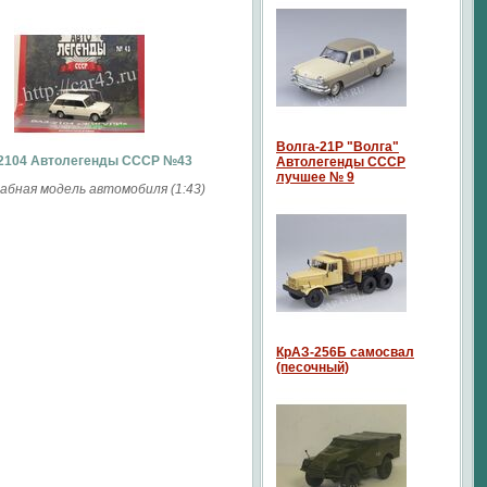
Волга-21P "Волга"
2104 Автолегенды СССР №43
Автолегенды СССР
лучшее № 9
бная модель автомобиля (1:43)
КрАЗ-256Б самосвал
(песочный)