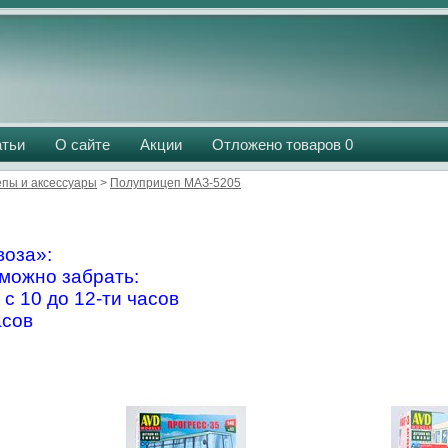
атьи
О сайте
Акции
Отложено товаров
0
пы и аксессуары
>
Полуприцеп МАЗ-5205
оза»:
можно забрать:
 с 10 до 12-ти часов
асов