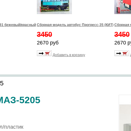
981 бежевый/красный
Сборная модель автобус Прогресс-35 (КИТ)
Сборная 
3450
3450
2670 руб
2670 р
Добавить в корзину
5
МАЗ-5205
л/пластик