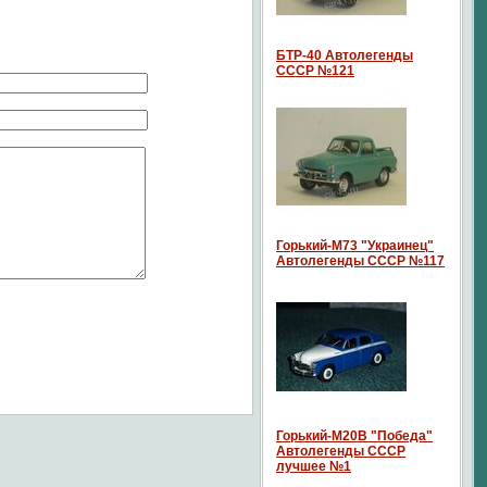
БТР-40 Автолегенды
СССР №121
Горький-М73 "Украинец"
Автолегенды СССР №117
Горький-М20В "Победа"
Автолегенды СССР
лучшее №1