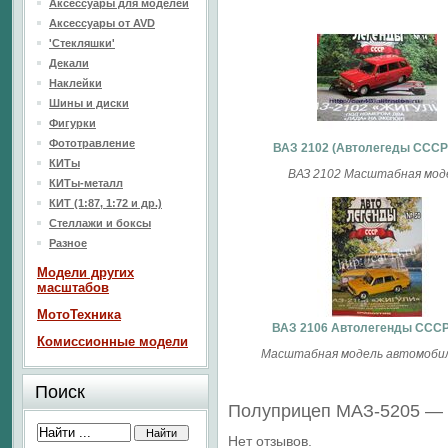
Аксессуары для моделей
Аксессуары от AVD
'Стекляшки'
Декали
Наклейки
Шины и диски
Фигурки
Фототравление
ВАЗ 2102 (Aвтолегеды CCCP
КИТы
ВАЗ 2102 Масштабная мод
КИТы-металл
КИТ (1:87, 1:72 и др.)
Стеллажи и боксы
Разное
Модели других
масштабов
МотоТехника
ВАЗ 2106 Автолегенды СССР
Комиссионные модели
Масштабная модель автомобиля
Поиск
Полуприцеп МАЗ-5205 —
Нет отзывов.