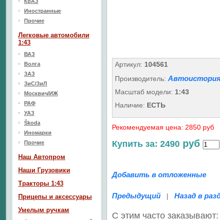
КрАЗ
Иностранные
Прочие
Легковые автомобили
1:43
ВАЗ
Артикул:
104561
Волга
ЗАЗ
Автоистория
Производитель:
ЗиС/ЗиЛ
Масштаб модели:
1:43
Москвич/ИЖ
РАФ
Наличие:
ЕСТЬ
УАЗ
Škoda
Рекомендуемая цена: 2850 руб
Иномарки
руб
Купить за: 2490
Прочие
Наш Aвтопром
Наши Грузовики
Добавить в отложенные
Тракторы 1:43
Предыдущий
Назад в раз
|
Прицепы и аксессуары
Умелым ручкам
С этим часто заказывают: