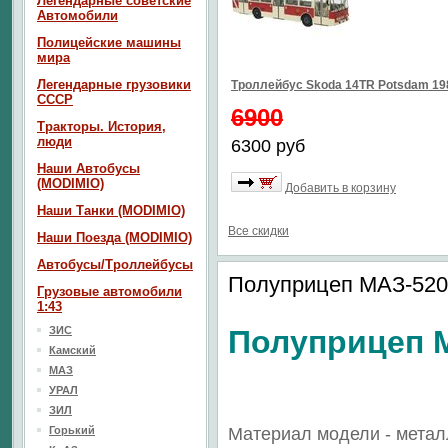
Легендарные советские
Автомобили
Полицейские машины
мира
Легендарные грузовики
Троллейбус Skoda 14TR Potsdam 1
СССР
6900
Тракторы. История,
люди
6300 руб
Наши Автобусы
(MODIMIO)
Добавить в корзину
Наши Танки (MODIMIO)
Все скидки
Наши Поезда (MODIMIO)
Автобусы/Троллейбусы
Полуприцеп МАЗ-520
Грузовые автомобили
1:43
ЗИС
Полуприцеп 
Камский
МАЗ
УРАЛ
ЗИЛ
Горький
Материал модели - метал