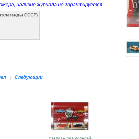
омера, наличие журнала не гарантируется.
втолегенды СССР)
дел
Следующий
|
Стеллаж для моделей