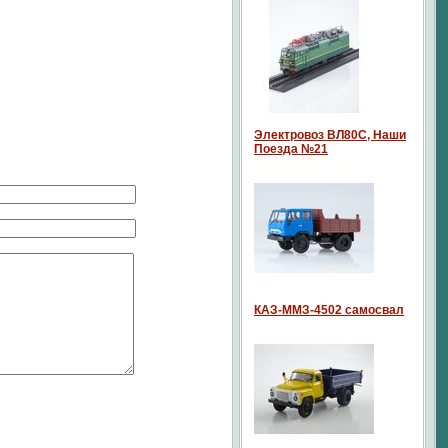
Электровоз ВЛ80С, Наши
Поезда №21
КАЗ-ММЗ-4502 самосвал