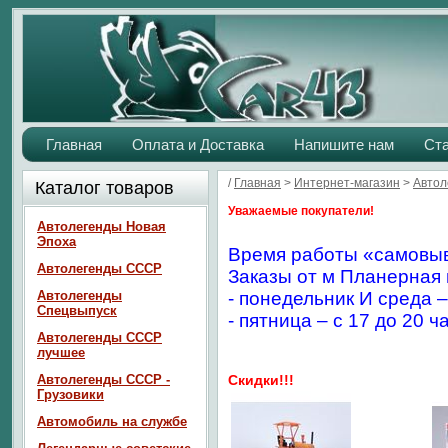
Главная
Оплата и Доставка
Напишите нам
Ст
/
Главная
>
Интернет-магазин
>
Авто
Каталог товаров
Уважаемые покупатели!
Автолегенды Новая
Эпоха
Время работы «самовыв
Автолегенды СССР
Заказы от м Планерная 
Автолегенды
- понедельник И среда –
Спецвыпуск
- пятница – с 17 до 20 ч
Автолегенды СССР
лучшее
Автолегенды СССР -
Скидки!!!
Грузовики
Автомобиль на службе