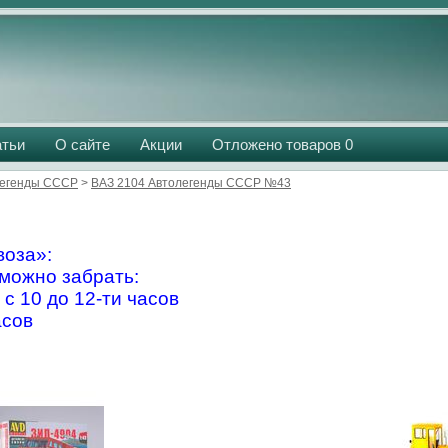
атьи
О сайте
Акции
Отложено товаров
0
легенды СССР
>
ВАЗ 2104 Автолегенды СССР №43
оза»:
можно забрать:
 с 10 до 12-ти часов
асов