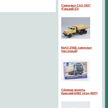
Самосвал САЗ-3507
(Горький-53)
КрАЗ-256Б самосвал
(песочный)
Сборная модель
Камский-6460 тягач (КИТ)