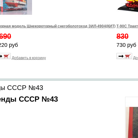
орная модель Шнекороторный снегоболотоход ЗИЛ-4904(КИТ)
Т-90С Трак
690
830
220 руб
730 руб
Добавить в корзину
До
нды СССР №43
генды СССР №43