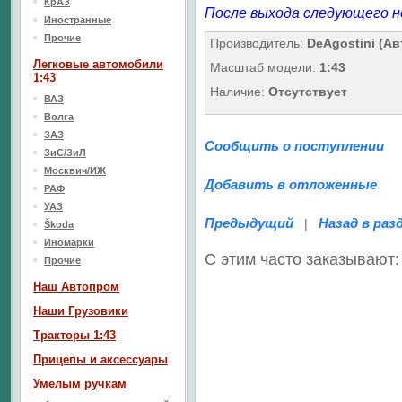
КрАЗ
После выхода следующего н
Иностранные
Прочие
Производитель:
DeAgostini (А
Легковые автомобили
Масштаб модели:
1:43
1:43
Наличие:
Отсутствует
ВАЗ
Волга
ЗАЗ
Сообщить о поступлении
ЗиС/ЗиЛ
Москвич/ИЖ
Добавить в отложенные
РАФ
УАЗ
Предыдущий
Назад в раз
|
Škoda
Иномарки
С этим часто заказывают:
Прочие
Наш Aвтопром
Наши Грузовики
Тракторы 1:43
Прицепы и аксессуары
Умелым ручкам