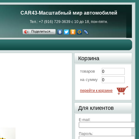
CAR43-Масштабный мир автомобилей
Тел.: +7 (916) 729-3639 с 10 до 18, пон-пятн.
Поделиться…
Корзина
товаров
на сумму
перейти к корзине
Для клиентов
E-mail:
Пароль: