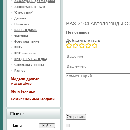
Аксессуары для моделей
Аксессуары от AVD
'Стекляшки'
Декали
ВАЗ 2104 Автолегенды 
Наклейки
Шины и диски
Нет отзывов.
Фигурки
Добавить отзыв
Фототравление
КИТы
КИТы-металл
КИТ (1:87, 1:72 и др.)
Стеллажи и боксы
Разное
Модели других
масштабов
МотоТехника
Комиссионные модели
Поиск