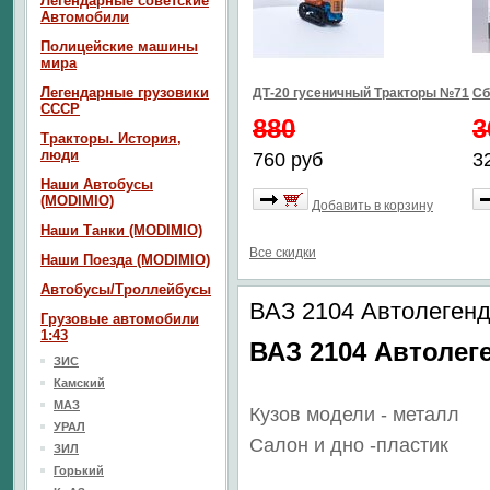
Легендарные советские
Автомобили
Полицейские машины
мира
Легендарные грузовики
ДТ-20 гусеничный Тракторы №71
Сб
СССР
880
3
Тракторы. История,
люди
760 руб
3
Наши Автобусы
(MODIMIO)
Добавить в корзину
Наши Танки (MODIMIO)
Все скидки
Наши Поезда (MODIMIO)
Автобусы/Троллейбусы
ВАЗ 2104 Автолеге
Грузовые автомобили
1:43
ВАЗ 2104 Автоле
ЗИС
Камский
МАЗ
Кузов модели - металл
УРАЛ
Салон
и дно
-пластик
ЗИЛ
Горький