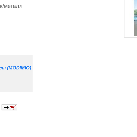
к/металл
сы (MODIMIO)