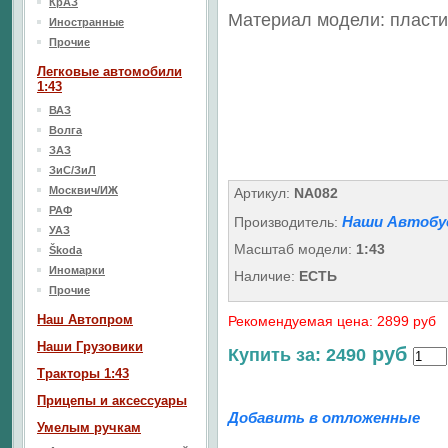
КрАЗ
Материал модели: пласти
Иностранные
Прочие
Легковые автомобили
1:43
ВАЗ
Волга
ЗАЗ
ЗиС/ЗиЛ
Москвич/ИЖ
Артикул:
NA082
РАФ
Наши Автобу
Производитель:
УАЗ
Масштаб модели:
1:43
Škoda
Иномарки
Наличие:
ЕСТЬ
Прочие
Наш Aвтопром
Рекомендуемая цена: 2899 руб
Наши Грузовики
руб
Купить за: 2490
Тракторы 1:43
Прицепы и аксессуары
Добавить в отложенные
Умелым ручкам