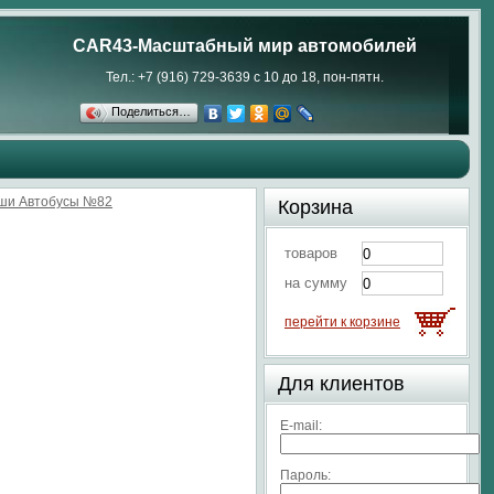
CAR43-Масштабный мир автомобилей
Тел.: +7 (916) 729-3639 с 10 до 18, пон-пятн.
Поделиться…
аши Автобусы №82
Корзина
товаров
на сумму
перейти к корзине
Для клиентов
E-mail:
Пароль: