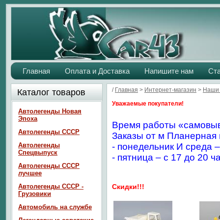
Главная
Оплата и Доставка
Напишите нам
Ст
/
Главная
>
Интернет-магазин
>
Наши 
Каталог товаров
Уважаемые покупатели!
Автолегенды Новая
Эпоха
Время работы «самовыв
Автолегенды СССР
Заказы от м Планерная 
Автолегенды
- понедельник И среда –
Спецвыпуск
- пятница – с 17 до 20 ч
Автолегенды СССР
лучшее
Автолегенды СССР -
Скидки!!!
Грузовики
Автомобиль на службе