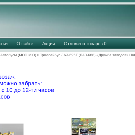
атьи
О сайте
Акции
Отложено товаров
0
Автобусы (MODIMIO)
>
Троллейбус ЛАЗ-695Т (ЛАЗ-688) «Дружба заводов» Н
оза»:
можно забрать:
 с 10 до 12-ти часов
асов