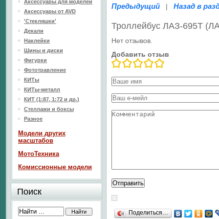
Аксессуары для моделей
Предыдущий
Назад в раз
|
Аксессуары от AVD
'Стекляшки'
Троллейбус ЛАЗ-695Т (Л
Декали
Нет отзывов.
Наклейки
Шины и диски
Добавить отзыв
Фигурки
Фототравление
КИТы
КИТы-металл
КИТ (1:87, 1:72 и др.)
Стеллажи и боксы
Разное
Модели других
масштабов
МотоТехника
Комиссионные модели
Поиск
Поделиться…