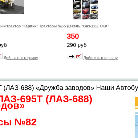
ый трактор "Карлик" Тракторы №65
Декаль "Ваз-1111 ОКА"
350
руб
290 руб
Добавить в корзину
Добавить в корзину
Т (ЛАЗ-688) «Дружба заводов» Наши Автоб
АЗ-695Т (ЛАЗ-688)
одов»
сы №82