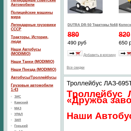
Легендарные советские
Автомобили
Полицейские машины
мира
Легендарные грузовики
DUTRA DR-50 Тракторы №68
Колесн
СССР
880
820
Тракторы. История,
люди
490 руб
650 
Наши Автобусы
(MODIMIO)
Добавить в корзину
Наши Танки (MODIMIO)
Все скидки
Наши Поезда (MODIMIO)
Автобусы/Троллейбусы
Троллейбус ЛАЗ-695
Грузовые автомобили
1:43
Троллейбус Л
ЗИС
«Дружба зав
Камский
МАЗ
Наши Автобу
УРАЛ
ЗИЛ
Горький