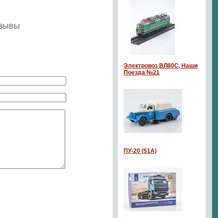
тзывы
Электровоз ВЛ80С, Наши
Поезда №21
ПУ-20 (51А)