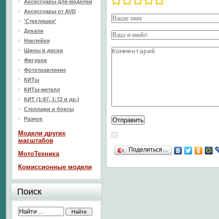
Аксессуары для моделей
Аксессуары от AVD
'Стекляшки'
Декали
Наклейки
Шины и диски
Фигурки
Фототравление
КИТы
КИТы-металл
КИТ (1:87, 1:72 и др.)
Стеллажи и боксы
Разное
Модели других
масштабов
Поделиться…
МотоТехника
Комиссионные модели
Поиск