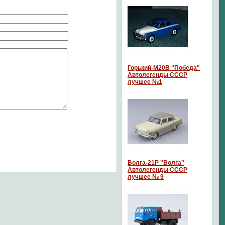
Горький-М20В "Победа"
Автолегенды СССР
лучшее №1
Волга-21P "Волга"
Автолегенды СССР
лучшее № 9