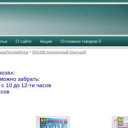
атьи
О сайте
Акции
Отложено товаров
0
усы/Троллейбусы
>
ЛАЗ-695 пригородный (опытный)
оза»:
можно забрать:
 с 10 до 12-ти часов
асов