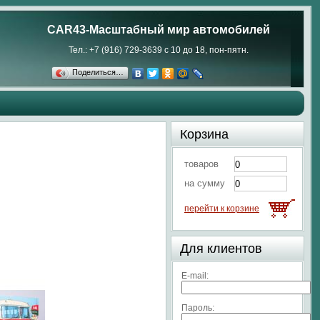
CAR43-Масштабный мир автомобилей
Тел.: +7 (916) 729-3639 с 10 до 18, пон-пятн.
Поделиться…
Корзина
товаров
на сумму
перейти к корзине
Для клиентов
E-mail:
Пароль: