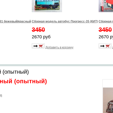
981 бежевый/красный
Сборная модель автобус Прогресс-35 (КИТ)
Сборная 
3450
3450
2670 руб
2670 р
Добавить в корзину
 (опытный)
дный (опытный)
л