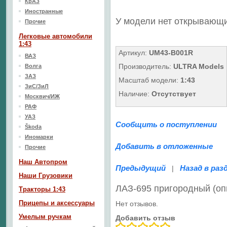
КрАЗ
Иностранные
У модели нет открывающ
Прочие
Легковые автомобили
1:43
Артикул:
UM43-B001R
ВАЗ
Производитель:
ULTRA Models
Волга
ЗАЗ
Масштаб модели:
1:43
ЗиС/ЗиЛ
Наличие:
Отсутствует
Москвич/ИЖ
РАФ
УАЗ
Сообщить о поступлении
Škoda
Иномарки
Добавить в отложенные
Прочие
Наш Aвтопром
Предыдущий
Назад в раз
|
Наши Грузовики
ЛАЗ-695 пригородный (о
Тракторы 1:43
Прицепы и аксессуары
Нет отзывов.
Умелым ручкам
Добавить отзыв