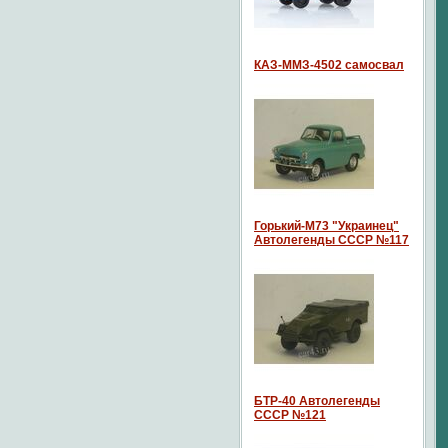
КАЗ-ММЗ-4502 самосвал
Горький-М73 "Украинец"
Автолегенды СССР №117
БТР-40 Автолегенды
СССР №121