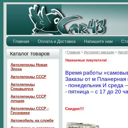
Главная
Оплата и Доставка
Напишите нам
Ст
/
Главная
>
Интернет-магазин
>
Автоб
Каталог товаров
Уважаемые покупатели!
Автолегенды Новая
Эпоха
Время работы «самовыв
Автолегенды СССР
Заказы от м Планерная 
Автолегенды
- понедельник И среда –
Спецвыпуск
- пятница – с 17 до 20 ч
Автолегенды СССР
лучшее
Автолегенды СССР -
Скидки!!!
Грузовики
Автомобиль на службе