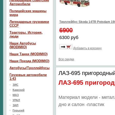
Легендарные советские
Автомобили
Полицейские машины
мира
Легендарные грузовики
Троллейбус Skoda 14TR Potsdam 1
СССР
6900
Тракторы. История,
люди
6300 руб
Наши Автобусы
(MODIMIO)
Добавить в корзину
Наши Танки (MODIMIO)
Все скидки
Наши Поезда (MODIMIO)
Автобусы/Троллейбусы
ЛАЗ-695 пригородный
Грузовые автомобили
1:43
ЛАЗ-695 пригоро
ЗИС
Камский
МАЗ
Материал модели - метал
УРАЛ
дно
и салон -пластик
ЗИЛ
Горький