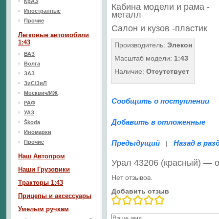
КрАЗ
Кабина модели и рама -
Иностранные
металл
Прочие
Салон
и кузов
-пластик
Легковые автомобили
1:43
Производитель:
Элекон
ВАЗ
Масштаб модели:
1:43
Волга
Наличие:
Отсутствует
ЗАЗ
ЗиС/ЗиЛ
Москвич/ИЖ
Сообщить о поступлении
РАФ
УАЗ
Добавить в отложенные
Škoda
Иномарки
Прочие
Предыдущий
Назад в раз
|
Наш Aвтопром
Урал 43206 (красный) — 
Наши Грузовики
Нет отзывов.
Тракторы 1:43
Добавить отзыв
Прицепы и аксессуары
Умелым ручкам