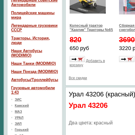
Легендарные советские
Автомобили
Полицейские машины
мира
Легендарные грузовики
Колесный трактор
Сборная
СССР
"Карлик" Тракторы №65
снегобо
820
3690
Тракторы. История,
люди
650 руб
3220 
Наши Автобусы
(MODIMIO)
Добавить в
Наши Танки (MODIMIO)
корзину
Наши Поезда (MODIMIO)
Все скидки
Автобусы/Троллейбусы
Грузовые автомобили
1:43
Урал 43206 (красный
ЗИС
Урал 43206
Камский
МАЗ
УРАЛ
Два цвета: красный
ЗИЛ
Горький