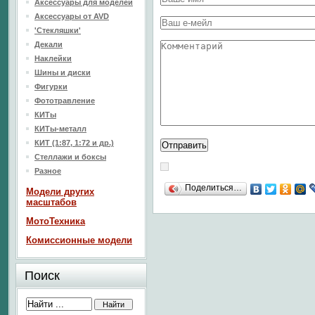
Аксессуары для моделей
Аксессуары от AVD
'Стекляшки'
Декали
Наклейки
Шины и диски
Фигурки
Фототравление
КИТы
КИТы-металл
КИТ (1:87, 1:72 и др.)
Стеллажи и боксы
Разное
Поделиться…
Модели других
масштабов
МотоТехника
Комиссионные модели
Поиск