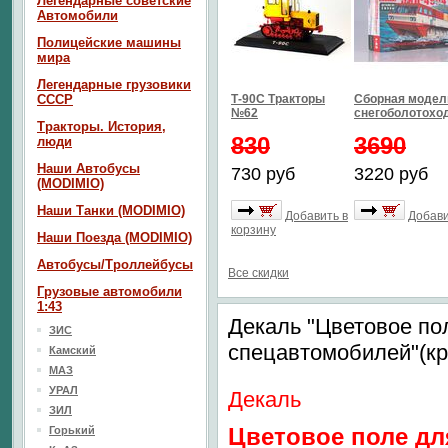
Легендарные советские
Автомобили
Полицейские машины
мира
Легендарные грузовики
СССР
Т-90С Тракторы
Сборная модел
№62
снегоболотоход
Тракторы. История,
830
3690
люди
Наши Автобусы
730 руб
3220 руб
(MODIMIO)
Наши Танки (MODIMIO)
Добавить в
Добави
корзину
Наши Поезда (MODIMIO)
Автобусы/Троллейбусы
Все скидки
Грузовые автомобили
1:43
Декаль "Цветовое по
ЗИС
спецавтомобилей"(к
Камский
МАЗ
УРАЛ
Декаль
ЗИЛ
Цветовое поле дл
Горький