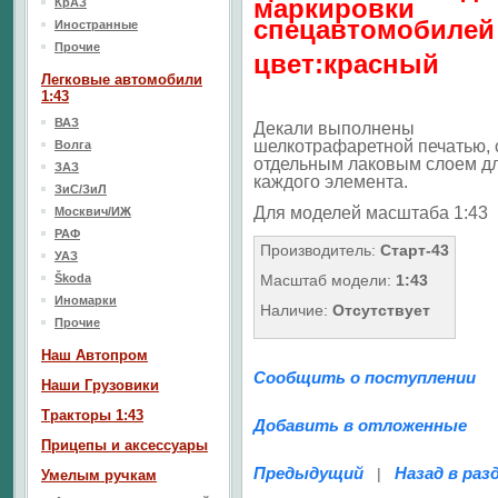
маркировки
КрАЗ
спецавтомобилей
Иностранные
Прочие
цвет:красный
Легковые автомобили
1:43
ВАЗ
Декали выполнены
шелкотрафаретной печатью, 
Волга
отдельным лаковым слоем д
ЗАЗ
каждого элемента.
ЗиС/ЗиЛ
Для моделей масштаба 1:43
Москвич/ИЖ
РАФ
Производитель:
Старт-43
УАЗ
Škoda
Масштаб модели:
1:43
Иномарки
Наличие:
Отсутствует
Прочие
Наш Aвтопром
Сообщить о поступлении
Наши Грузовики
Тракторы 1:43
Добавить в отложенные
Прицепы и аксессуары
Предыдущий
Назад в раз
|
Умелым ручкам