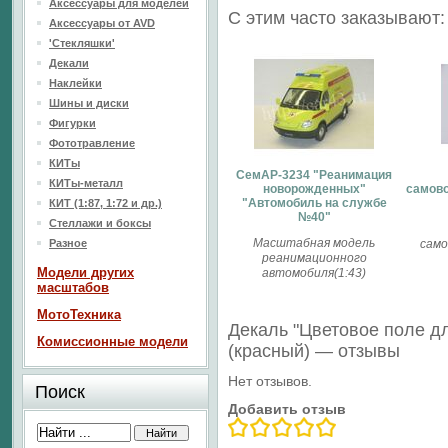
Аксессуары для моделей
С этим часто заказывают:
Аксессуары от AVD
'Стекляшки'
Декали
Наклейки
Шины и диски
Фигурки
Фототравление
КИТы
СемАР-3234 "Реанимация
КИТы-металл
новорожденных"
самов
"Автомобиль на службе
КИТ (1:87, 1:72 и др.)
№40"
Стеллажи и боксы
Масштабная модель
Разное
сам
реанимационного
Модели других
автомобиля(1:43)
масштабов
МотоТехника
Декаль "Цветовое поле д
Комиссионные модели
(красный) — отзывы
Нет отзывов.
Поиск
Добавить отзыв