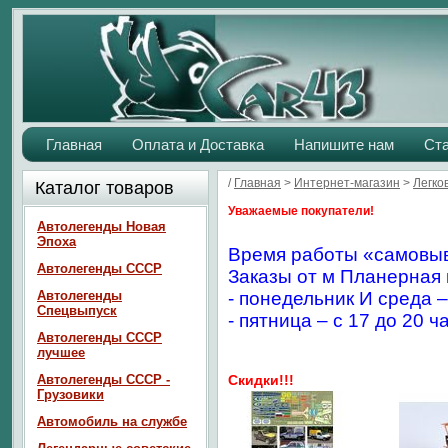
Главная
Оплата и Доставка
Напишите нам
Ст
/
Главная
>
Интернет-магазин
>
Легко
Каталог товаров
Уважаемые покупатели!
Автолегенды Новая
Эпоха
Время работы «самовыв
Автолегенды СССР
Заказы от м Планерная 
Автолегенды
- понедельник И среда –
Спецвыпуск
- пятница – с 17 до 20 ч
Автолегенды СССР
лучшее
Автолегенды СССР -
Скидки!!!
Грузовики
Автомобиль на службе