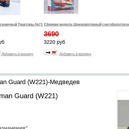
усеничный Тракторы №71
Сборная модель Шнекороторный снегоболотоход
3690
уб
3220 руб
Добавить в корзину
Добавить в корзину
an Guard (W221)-Медведев
lman Guard (W221)
азначения"