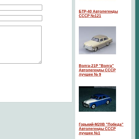
БТР-40 Автолегенды
СССР №121
Волга-21P "Волга"
Автолегенды СССР
лучшее № 9
Горький-М20В "Победа"
Автолегенды СССР
лучшее №1