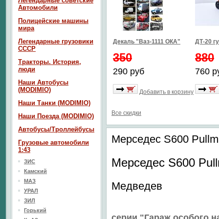
Легендарные советские
Автомобили
Полицейские машины
мира
Легендарные грузовики
Декаль "Ваз-1111 ОКА"
ДТ-20 г
СССР
350
880
Тракторы. История,
люди
290 руб
760 р
Наши Автобусы
(MODIMIO)
Добавить в корзину
Наши Танки (MODIMIO)
Все скидки
Наши Поезда (MODIMIO)
Автобусы/Троллейбусы
Мерседес S600 Pullm
Грузовые автомобили
1:43
Мерседес S600 Pul
ЗИС
Камский
МАЗ
Медведев
УРАЛ
ЗИЛ
Горький
серии "Гараж особого н