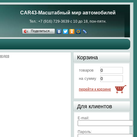
CAR43-Масштабный мир автомобилей
Тел.: +7 (916) 729-3639 с 10 до 18, пон-пятн.
Поделиться…
ведев
Корзина
товаров
на сумму
перейти к корзине
Для клиентов
E-mail:
Пароль: