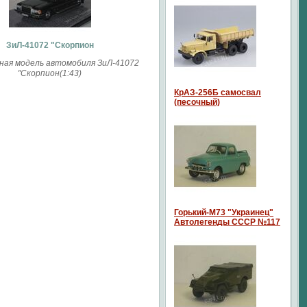
ЗиЛ-41072 "Скорпион
ая модель автомобиля ЗиЛ-41072
"Скорпион(1:43)
КрАЗ-256Б самосвал
(песочный)
Горький-М73 "Украинец"
Автолегенды СССР №117