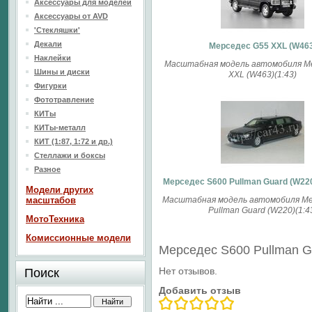
Аксессуары для моделей
Аксессуары от AVD
'Стекляшки'
Декали
Мерседес G55 XXL (W463
Наклейки
Масштабная модель автомобиля М
Шины и диски
XXL (W463)(1:43)
Фигурки
Фототравление
КИТы
КИТы-металл
КИТ (1:87, 1:72 и др.)
Стеллажи и боксы
Разное
Мерседес S600 Pullman Guard (W22
Модели других
масштабов
Масштабная модель автомобиля Ме
Pullman Guard (W220)(1:4
МотоТехника
Комиссионные модели
Мерседес S600 Pullman 
Нет отзывов.
Поиск
Добавить отзыв