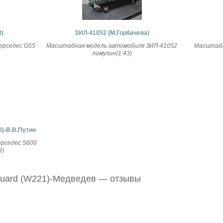
)
ЗИЛ-41052 (М.Горбачева)
ерседес G55
Масштабная модель автомобиля ЗИЛ-41052
Масштабн
лимузин(1:43)
0)-В.В.Путин
рседес S600
3)
Guard (W221)-Медведев — отзывы