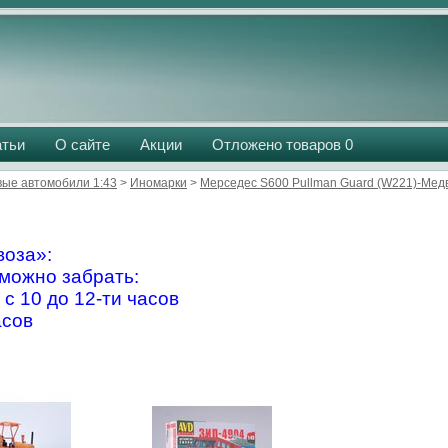
атьи
О сайте
Акции
Отложено товаров
0
вые автомобили 1:43
>
Иномарки
>
Мерседес S600 Pullman Guard (W221)-Мед
оза»:
можно забрать:
 с 10 до 12-ти часов
асов