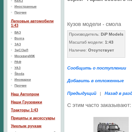
КрАЗ
Иностранные
Прочие
Легковые автомобили
Кузов модели - смола
1:43
ВАЗ
Производитель:
DiP Models
Волга
Масштаб модели:
1:43
ЗАЗ
Наличие:
Отсутствует
ЗиС/ЗиЛ
Москвич/ИЖ
РАФ
Сообщить о поступлении
УАЗ
Škoda
Иномарки
Добавить в отложенные
Прочие
Предыдущий
Назад в раз
|
Наш Aвтопром
Наши Грузовики
С этим часто заказывают:
Тракторы 1:43
Прицепы и аксессуары
Умелым ручкам