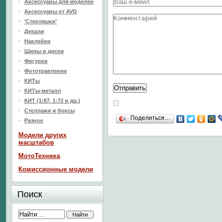
Аксессуары для моделей
Аксессуары от AVD
'Стекляшки'
Декали
Наклейки
Шины и диски
Фигурки
Фототравление
КИТы
КИТы-металл
КИТ (1:87, 1:72 и др.)
Стеллажи и боксы
Поделиться…
Разное
Модели других
масштабов
МотоТехника
Комиссионные модели
Поиск