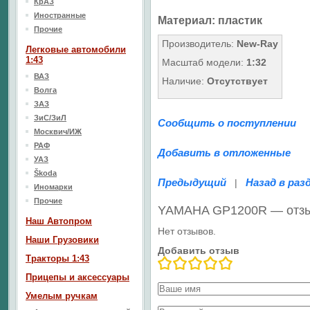
КрАЗ
Иностранные
Материал
: пластик
Прочие
Производитель:
New-Ray
Легковые автомобили
1:43
Масштаб модели:
1:32
ВАЗ
Наличие:
Отсутствует
Волга
ЗАЗ
ЗиС/ЗиЛ
Сообщить о поступлении
Москвич/ИЖ
РАФ
Добавить в отложенные
УАЗ
Škoda
Предыдущий
Назад в раз
|
Иномарки
Прочие
YAMAHA GP1200R — отз
Наш Aвтопром
Нет отзывов.
Наши Грузовики
Добавить отзыв
Тракторы 1:43
Прицепы и аксессуары
Умелым ручкам