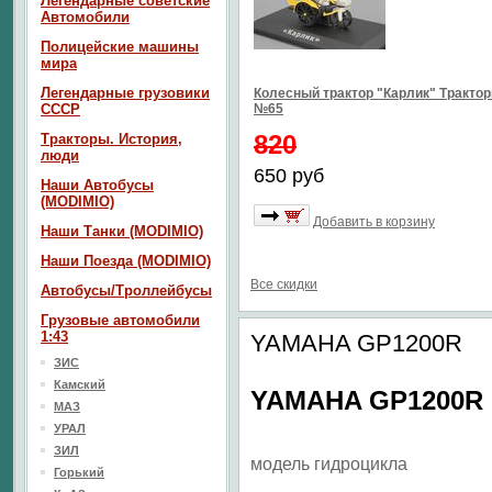
Легендарные советские
Автомобили
Полицейские машины
мира
Легендарные грузовики
Колесный трактор "Карлик" Тракто
СССР
№65
820
Тракторы. История,
люди
650 руб
Наши Автобусы
(MODIMIO)
Добавить в корзину
Наши Танки (MODIMIO)
Наши Поезда (MODIMIO)
Все скидки
Автобусы/Троллейбусы
Грузовые автомобили
1:43
YAMAHA GP1200R
ЗИС
Камский
YAMAHA GP1200R
МАЗ
УРАЛ
ЗИЛ
модель гидроцикла
Горький