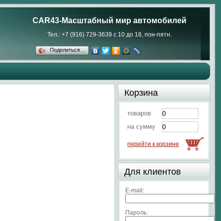
CAR43-Масштабный мир автомобилей
Тел.: +7 (916) 729-3639 с 10 до 18, пон-пятн.
Поделиться…
Корзина
товаров
на сумму
перейти к корзине
Для клиентов
E-mail:
Пароль: