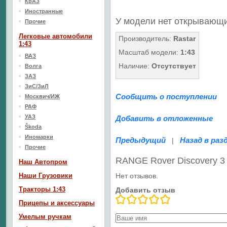
КрАЗ
Иностранные
У модели нет открывающи
Прочие
Легковые автомобили
Производитель:
Rastar
1:43
Масштаб модели:
1:43
ВАЗ
Наличие:
Отсутствует
Волга
ЗАЗ
ЗиС/ЗиЛ
Сообщить о поступлении
Москвич/ИЖ
РАФ
УАЗ
Добавить в отложенные
Škoda
Иномарки
Предыдущий
Назад в раз
|
Прочие
RANGE Rover Discovery 3
Наш Aвтопром
Наши Грузовики
Нет отзывов.
Тракторы 1:43
Добавить отзыв
Прицепы и аксессуары
Умелым ручкам