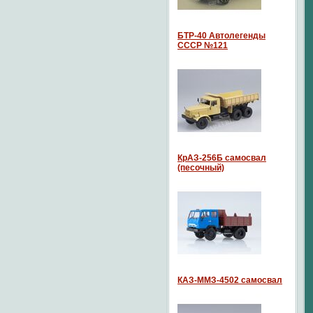
БТР-40 Автолегенды
СССР №121
КрАЗ-256Б самосвал
(песочный)
КАЗ-ММЗ-4502 самосвал