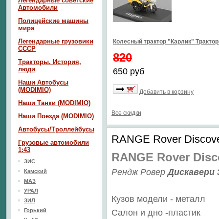
Легендарные советские
Автомобили
Полицейские машины
мира
Легендарные грузовики
Колесный трактор "Карлик" Тракто
СССР
820
Тракторы. История,
люди
650 руб
Наши Автобусы
(MODIMIO)
Добавить в корзину
Наши Танки (MODIMIO)
Все скидки
Наши Поезда (MODIMIO)
Автобусы/Троллейбусы
RANGE Rover Discove
Грузовые автомобили
1:43
RANGE Rover Disc
ЗИС
Рендж Ровер
Дискавери 
Камский
МАЗ
УРАЛ
Кузов модели - металл
ЗИЛ
Горький
Салон и дно -пластик