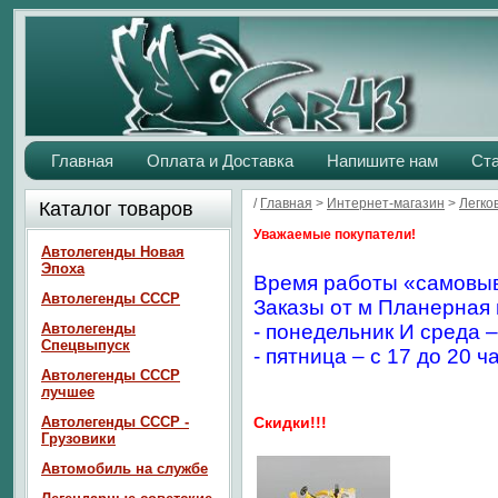
Главная
Оплата и Доставка
Напишите нам
Ст
/
Главная
>
Интернет-магазин
>
Легко
Каталог товаров
Уважаемые покупатели!
Автолегенды Новая
Эпоха
Время работы «самовыв
Автолегенды СССР
Заказы от м Планерная 
Автолегенды
- понедельник И среда –
Спецвыпуск
- пятница – с 17 до 20 ч
Автолегенды СССР
лучшее
Автолегенды СССР -
Скидки!!!
Грузовики
Автомобиль на службе