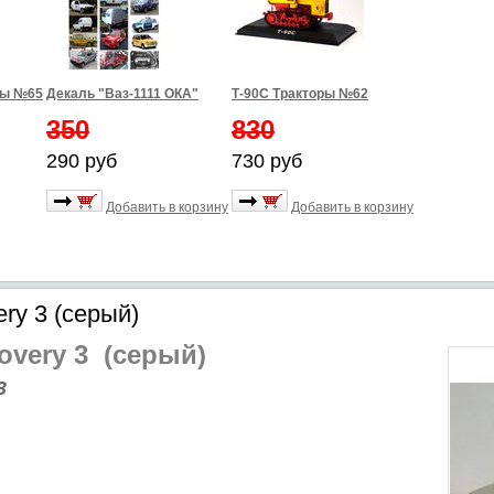
ры №65
Декаль "Ваз-1111 ОКА"
Т-90С Тракторы №62
350
830
290 руб
730 руб
Добавить в корзину
Добавить в корзину
ry 3 (серый)
overy 3 (серый)
3