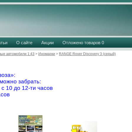
атьи
О сайте
Акции
Отложено товаров
0
вые автомобили 1:43
>
Иномарки
>
RANGE Rover Discovery 3 (серый)
оза»:
можно забрать:
 с 10 до 12-ти часов
асов