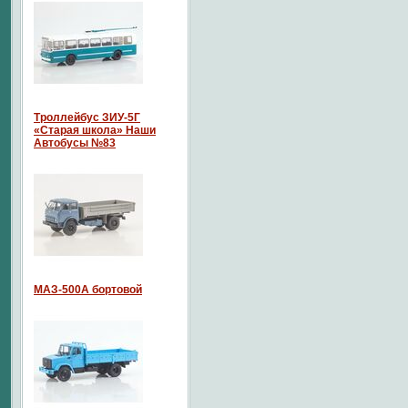
Троллейбус ЗИУ-5Г
«Старая школа» Наши
Автобусы №83
МАЗ-500А бортовой