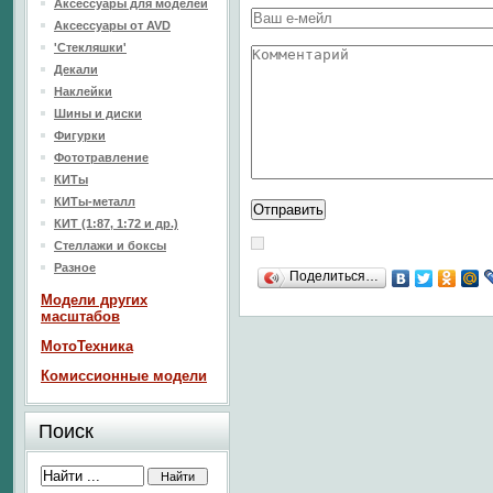
Аксессуары для моделей
Аксессуары от AVD
'Стекляшки'
Декали
Наклейки
Шины и диски
Фигурки
Фототравление
КИТы
КИТы-металл
КИТ (1:87, 1:72 и др.)
Стеллажи и боксы
Разное
Поделиться…
Модели других
масштабов
МотоТехника
Комиссионные модели
Поиск