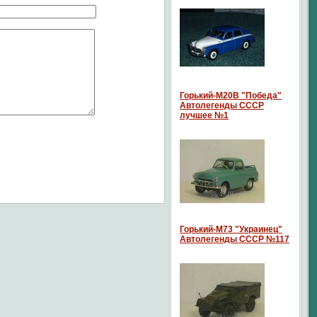
Горький-М20В "Победа"
Автолегенды СССР
лучшее №1
Горький-М73 "Украинец"
Автолегенды СССР №117