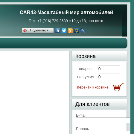
CAR43-Масштабный мир автомобилей
Тел.: +7 (916) 729-3639 с 10 до 18, пон-пятн.
Поделиться…
Корзина
товаров
на сумму
перейти к корзине
Для клиентов
E-mail:
Пароль: