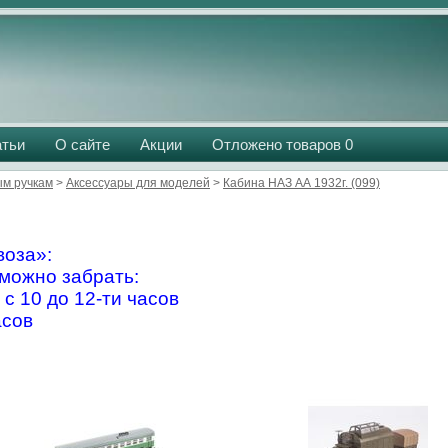
атьи
О сайте
Акции
Отложено товаров
0
м ручкам
>
Аксессуары для моделей
>
Кабина НАЗ АА 1932г. (099)
оза»:
можно забрать:
 с 10 до 12-ти часов
асов