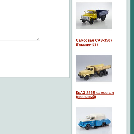
Самосвал САЗ-3507
(Горький-53)
КрАЗ-256Б самосвал
(песочный)