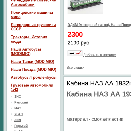
Легендарные советские
Автомобили
Полицейские машины
мира
Легендарные грузовики
ЭД4М (моторный вагон), Наши Пое
СССР
2300
Тракторы. История,
люди
2190 руб
Наши Автобусы
(MODIMIO)
Добавить в корзину
Наши Танки (MODIMIO)
Все скидки
Наши Поезда (MODIMIO)
Автобусы/Троллейбусы
Кабина НАЗ АА 1932г.
Грузовые автомобили
1:43
Кабина НАЗ АА 193
ЗИС
Камский
МАЗ
УРАЛ
материал - смола/пластик
ЗИЛ
Горький