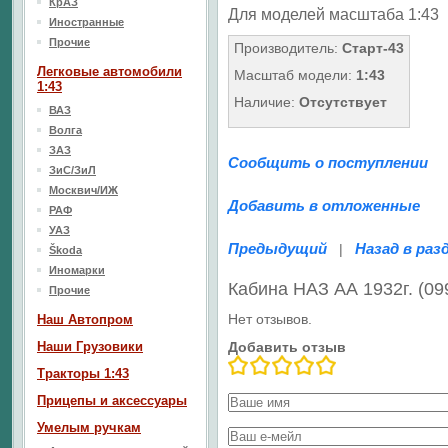
КрАЗ
Для моделей масштаба 1:43
Иностранные
Прочие
Производитель:
Старт-43
Легковые автомобили
Масштаб модели:
1:43
1:43
Наличие:
Отсутствует
ВАЗ
Волга
ЗАЗ
Сообщить о поступлении
ЗиС/ЗиЛ
Москвич/ИЖ
Добавить в отложенные
РАФ
УАЗ
Предыдущий
Назад в раз
|
Škoda
Иномарки
Кабина НАЗ АА 1932г. (0
Прочие
Нет отзывов.
Наш Aвтопром
Наши Грузовики
Добавить отзыв
Тракторы 1:43
Прицепы и аксессуары
Умелым ручкам