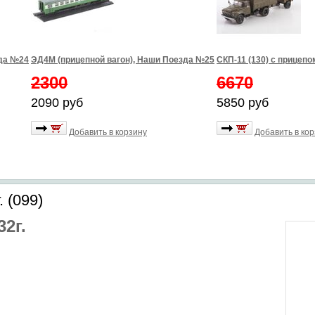
зда №24
ЭД4М (прицепной вагон), Наши Поезда №25
СКП-11 (130) с прицепо
2300
6670
2090 руб
5850 руб
Добавить в корзину
Добавить в ко
 (099)
2г.