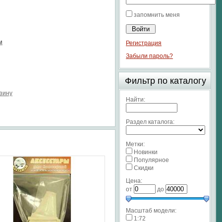
запомнить меня
м
Регистрация
Забыли пароль?
Фильтр по каталогу
рзину
Найти:
Раздел каталога:
Метки:
Новинки
Популярное
Скидки
Цена:
от
до
Масштаб модели:
1:72