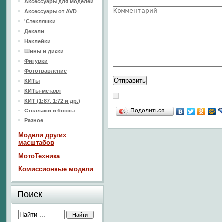
Аксессуары для моделей
Аксессуары от AVD
'Стекляшки'
Декали
Наклейки
Шины и диски
Фигурки
Фототравление
КИТы
КИТы-металл
КИТ (1:87, 1:72 и др.)
Поделиться…
Стеллажи и боксы
Разное
Модели других
масштабов
МотоТехника
Комиссионные модели
Поиск