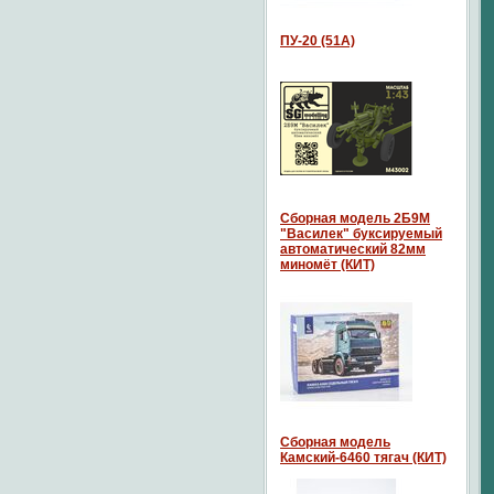
ПУ-20 (51А)
Сборная модель 2Б9М
"Василек" буксируемый
автоматический 82мм
миномёт (КИТ)
Сборная модель
Камский-6460 тягач (КИТ)