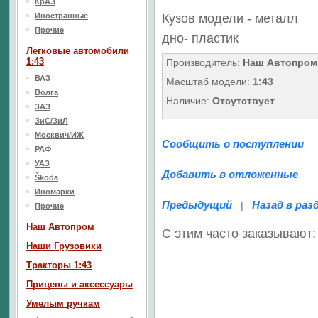
КрАЗ
Иностранные
Кузов модели - металл
Прочие
дно
- пластик
Легковые автомобили
1:43
Производитель:
Наш Автопром
ВАЗ
Масштаб модели:
1:43
Волга
Наличие:
Отсутствует
ЗАЗ
ЗиС/ЗиЛ
Москвич/ИЖ
Сообщить о поступлении
РАФ
УАЗ
Добавить в отложенные
Škoda
Иномарки
Предыдущий
Назад в раз
|
Прочие
Наш Aвтопром
С этим часто заказывают:
Наши Грузовики
Тракторы 1:43
Прицепы и аксессуары
Умелым ручкам