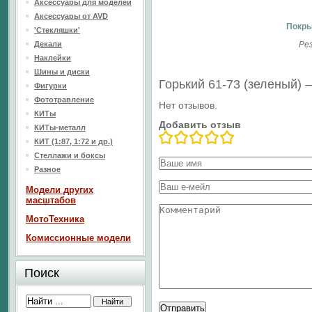
Аксессуары для моделей
Аксессуары от AVD
Покры
'Стекляшки'
Декали
Рез
Наклейки
Шины и диски
Горький 61-73 (зеленый)
Фигурки
Фототравление
Нет отзывов.
КИТы
Добавить отзыв
КИТы-металл
КИТ (1:87, 1:72 и др.)
Стеллажи и боксы
Разное
Модели других
масштабов
МотоТехника
Комиссионные модели
Поиск