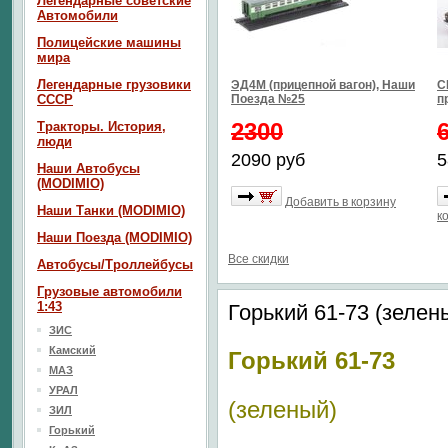
Легендарные советские
Автомобили
Полицейские машины
мира
Легендарные грузовики
ЭД4М (прицепной вагон), Наши
С
СССР
Поезда №25
п
2300
Тракторы. История,
люди
2090 руб
5
Наши Автобусы
(MODIMIO)
Добавить в корзину
Наши Танки (MODIMIO)
к
Наши Поезда (MODIMIO)
Все скидки
Автобусы/Троллейбусы
Грузовые автомобили
1:43
Горький 61-73 (зелен
ЗИС
Камский
Горький 61-73
МАЗ
УРАЛ
(зеленый)
ЗИЛ
Горький