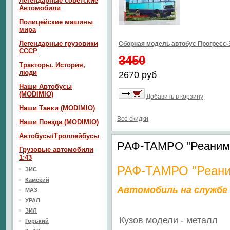
Легендарные советские
Автомобили
Полицейские машины
мира
Легендарные грузовики
Сборная модель автобус Прогресс-3
СССР
3450
Тракторы. История,
люди
2670 руб
Наши Автобусы
(MODIMIO)
Добавить в корзину
Наши Танки (MODIMIO)
Все скидки
Наши Поезда (MODIMIO)
Автобусы/Троллейбусы
РАФ-ТАМРО "Реанима
Грузовые автомобили
1:43
РАФ-ТАМРО "Реани
ЗИС
Камский
Автомобиль на службе
МАЗ
УРАЛ
ЗИЛ
Кузов модели - металл
Горький