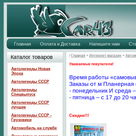
Главная
Оплата и Доставка
Напишите нам
Ст
/
Главная
>
Интернет-магазин
>
Автом
Каталог товаров
Уважаемые покупатели!
Автолегенды Новая
Эпоха
Время работы «самовыв
Автолегенды СССР
Заказы от м Планерная 
Автолегенды
- понедельник И среда –
Спецвыпуск
- пятница – с 17 до 20 ч
Автолегенды СССР
лучшее
Автолегенды СССР -
Скидки!!!
Грузовики
Автомобиль на службе