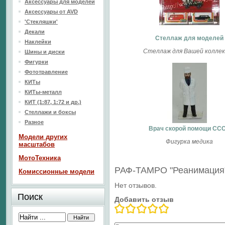
Аксессуары для моделей
Аксессуары от AVD
'Стекляшки'
Декали
Стеллаж для моделей
Наклейки
Стеллаж для Вашей колле
Шины и диски
Фигурки
Фототравление
КИТы
КИТы-металл
КИТ (1:87, 1:72 и др.)
Стеллажи и боксы
Разное
Врач скорой помощи СС
Модели других
Фигурка медика
масштабов
МотоТехника
РАФ-ТАМРО "Реанимация"
Комиссионные модели
Нет отзывов.
Поиск
Добавить отзыв