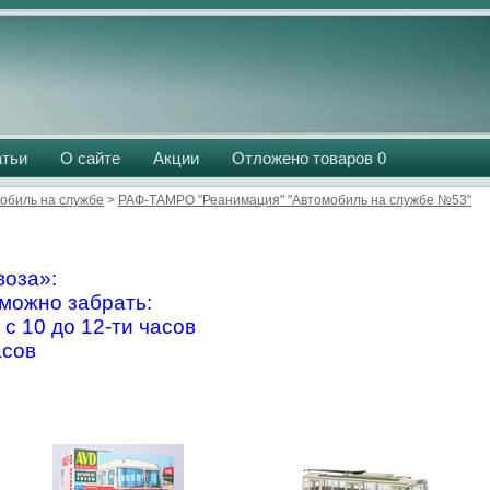
атьи
О сайте
Акции
Отложено товаров
0
обиль на службе
>
РАФ-ТАМРО "Реанимация" "Автомобиль на службе №53"
оза»:
можно забрать:
 с 10 до 12-ти часов
асов