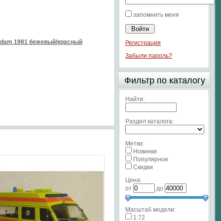
запомнить меня
sdam 1981 бежевый/красный
Регистрация
Забыли пароль?
Фильтр по каталогу
Найти:
Раздел каталога:
Метки:
Новинки
Популярное
Скидки
Цена:
от
до
Масштаб модели:
1:72