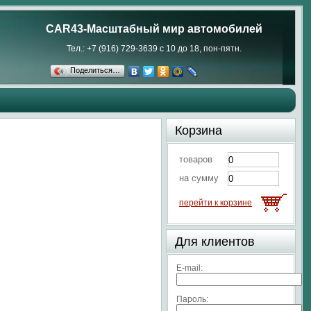
CAR43-Масштабный мир автомобилей
Тел.: +7 (916) 729-3639 с 10 до 18, пон-пятн.
Поделиться…
Корзина
товаров
на сумму
перейти к корзине
Для клиентов
E-mail:
Пароль: