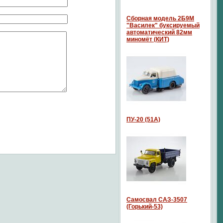
Сборная модель 2Б9М
"Василек" буксируемый
автоматический 82мм
миномёт (КИТ)
ПУ-20 (51А)
Самосвал САЗ-3507
(Горький-53)