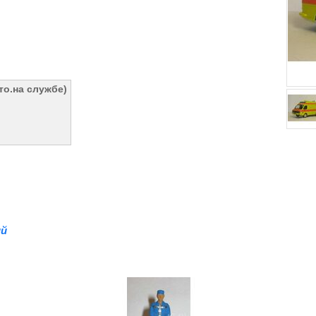
то.на службе)
й