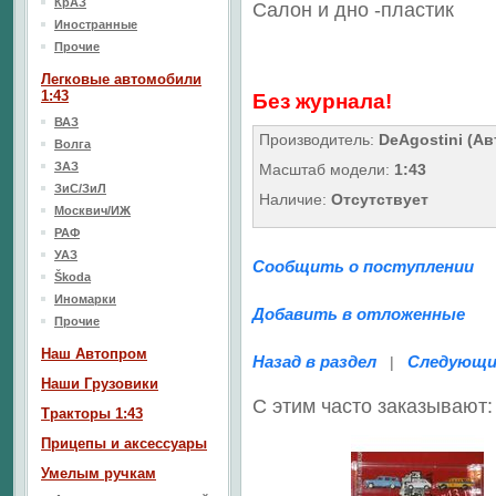
КрАЗ
Салон
и дно
-пластик
Иностранные
Прочие
Легковые автомобили
1:43
Без журнала!
ВАЗ
Производитель:
DeAgostini (Ав
Волга
ЗАЗ
Масштаб модели:
1:43
ЗиС/ЗиЛ
Наличие:
Отсутствует
Москвич/ИЖ
РАФ
УАЗ
Сообщить о поступлении
Škoda
Иномарки
Добавить в отложенные
Прочие
Наш Aвтопром
Назад в раздел
Следующи
|
Наши Грузовики
С этим часто заказывают:
Тракторы 1:43
Прицепы и аксессуары
Умелым ручкам