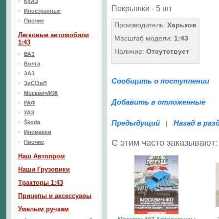
КрАЗ
Покрышки - 5 шт
Иностранные
Прочие
Производитель:
Харьков
Легковые автомобили
Масштаб модели:
1:43
1:43
Наличие:
Отсутствует
ВАЗ
Волга
ЗАЗ
Сообщить о поступлении
ЗиС/ЗиЛ
Москвич/ИЖ
Добавить в отложенные
РАФ
УАЗ
Предыдущий
Назад в раз
Škoda
|
Иномарки
С этим часто заказывают:
Прочие
Наш Aвтопром
Наши Грузовики
Тракторы 1:43
Прицепы и аксессуары
Умелым ручкам