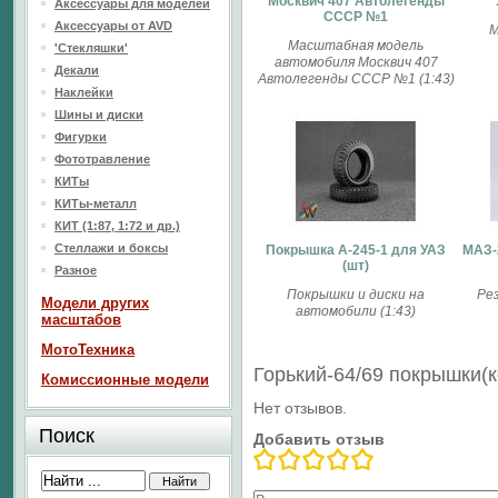
Москвич 407 Автолегенды
Аксессуары для моделей
СССР №1
Аксессуары от AVD
М
Масштабная модель
'Стекляшки'
автомобиля Москвич 407
Декали
Автолегенды СССР №1 (1:43)
Наклейки
Шины и диски
Фигурки
Фототравление
КИТы
КИТы-металл
КИТ (1:87, 1:72 и др.)
Стеллажи и боксы
Покрышка A-245-1 для УАЗ
МАЗ-
(шт)
Разное
Покрышки и диски на
Рез
Модели других
автомобили (1:43)
масштабов
МотоТехника
Горький-64/69 покрышки(
Комиссионные модели
Нет отзывов.
Поиск
Добавить отзыв