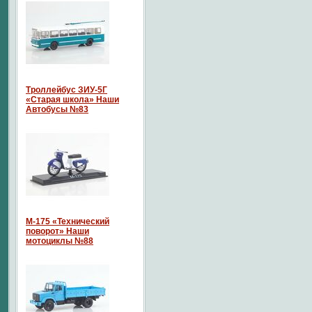
Троллейбус ЗИУ-5Г
«Старая школа» Наши
Автобусы №83
М-175 «Технический
поворот» Наши
мотоциклы №88