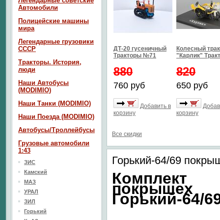
Легендарные советские
Автомобили
Полицейские машины
мира
Легендарные грузовики
СССР
ДТ-20 гусеничный
Колесный трак
Тракторы №71
"Карлик" Тра
Тракторы. История,
880
820
люди
Наши Автобусы
760 руб
650 руб
(MODIMIO)
Наши Танки (MODIMIO)
Добавить в
Добав
корзину
корзину
Наши Поезда (MODIMIO)
Автобусы/Троллейбусы
Все скидки
Грузовые автомобили
1:43
Горький-64/69 покры
ЗИС
Камский
Комплект
МАЗ
покрышех
УРАЛ
Горький-64/6
ЗИЛ
Горький