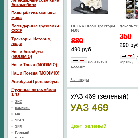
Легендарные советские
Автомобили
Полицейские машины
мира
Легендарные грузовики
DUTRA DR-50 Тракторы
Декаль "В
СССР
№68
350
880
Тракторы. История,
люди
290 ру
490 руб
Наши Автобусы
(MODIMIO)
Добавить в
корзину
Наши Танки (MODIMIO)
корзину
Наши Поезда (MODIMIO)
Все скидки
Автобусы/Троллейбусы
Грузовые автомобили
1:43
УАЗ 469 (зеленый)
ЗИС
УАЗ 469
Камский
МАЗ
УРАЛ
Цвет: зеленый
ЗИЛ
Горький