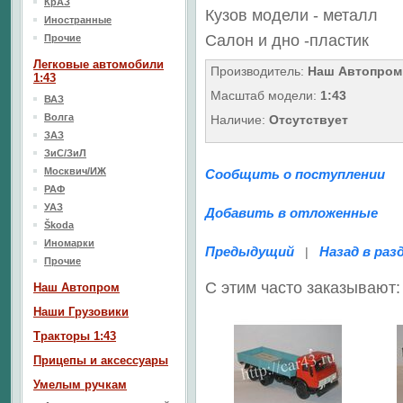
КрАЗ
Кузов модели - металл
Иностранные
Салон
и дно
-пластик
Прочие
Легковые автомобили
Производитель:
Наш Автопром
1:43
Масштаб модели:
1:43
ВАЗ
Волга
Наличие:
Отсутствует
ЗАЗ
ЗиС/ЗиЛ
Москвич/ИЖ
Сообщить о поступлении
РАФ
УАЗ
Добавить в отложенные
Škoda
Иномарки
Предыдущий
Назад в раз
|
Прочие
С этим часто заказывают:
Наш Aвтопром
Наши Грузовики
Тракторы 1:43
Прицепы и аксессуары
Умелым ручкам