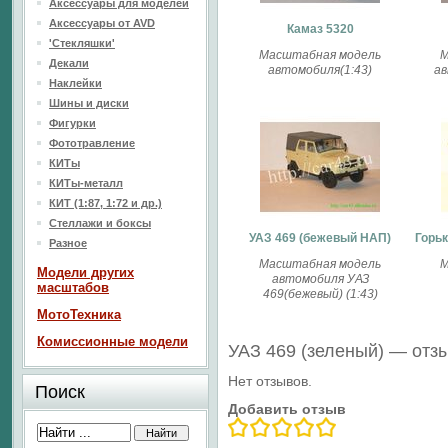
Аксессуары для моделей
Аксессуары от AVD
Камаз 5320
'Стекляшки'
Масштабная модель
М
Декали
автомобиля(1:43)
ав
Наклейки
Шины и диски
Фигурки
Фототравление
КИТы
КИТы-металл
КИТ (1:87, 1:72 и др.)
Стеллажи и боксы
УАЗ 469 (бежевый НАП)
Горьк
Разное
Масштабная модель
М
Модели других
автомобиля УАЗ
масштабов
469(бежевый) (1:43)
МотоТехника
Комиссионные модели
УАЗ 469 (зеленый) — отз
Нет отзывов.
Поиск
Добавить отзыв