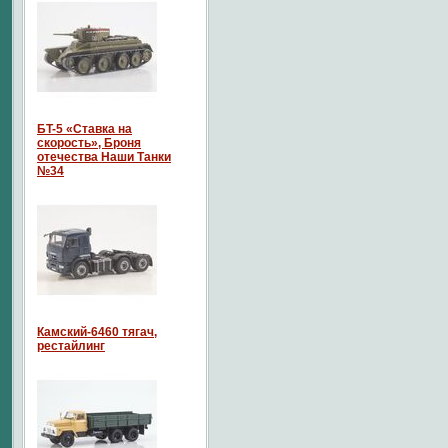
БT-5 «Ставка на
скорость», Броня
отечества Наши Танки
№34
Камский-6460 тягач,
рестайлинг