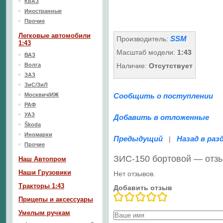
КрАЗ
Иностранные
Прочие
Легковые автомобили
SSM
Производитель:
1:43
Масштаб модели:
1:43
ВАЗ
Волга
Наличие:
Отсутствует
ЗАЗ
ЗиС/ЗиЛ
Москвич/ИЖ
Сообщить о поступлении
РАФ
УАЗ
Добавить в отложенные
Škoda
Иномарки
Предыдущий
Назад в раз
|
Прочие
ЗИС-150 бортовой — отз
Наш Aвтопром
Наши Грузовики
Нет отзывов.
Тракторы 1:43
Добавить отзыв
Прицепы и аксессуары
Умелым ручкам