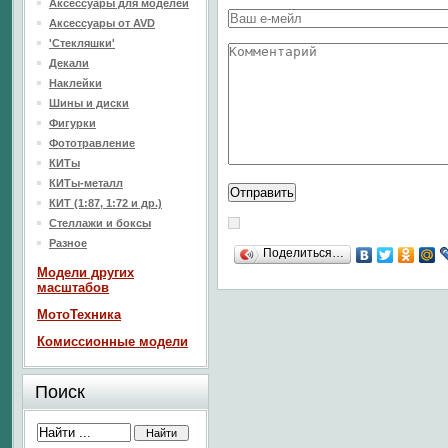
Аксессуары для моделей
Аксессуары от AVD
'Стекляшки'
Декали
Наклейки
Шины и диски
Фигурки
Фототравление
КИТы
КИТы-металл
КИТ (1:87, 1:72 и др.)
Стеллажи и боксы
Разное
Поделиться…
Модели других
масштабов
МотоТехника
Комиссионные модели
Поиск