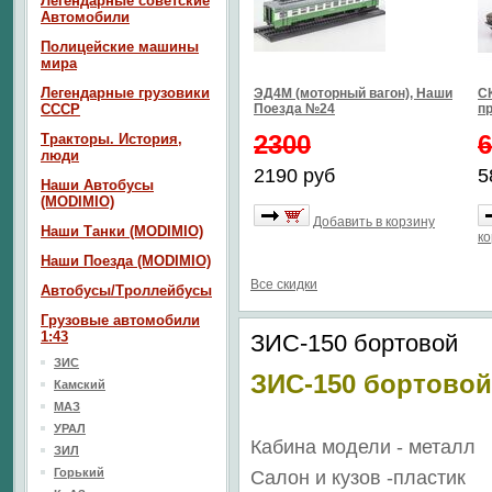
Легендарные советские
Автомобили
Полицейские машины
мира
Легендарные грузовики
ЭД4М (моторный вагон), Наши
СК
СССР
Поезда №24
п
2300
6
Тракторы. История,
люди
2190 руб
5
Наши Автобусы
(MODIMIO)
Добавить в корзину
Наши Танки (MODIMIO)
ко
Наши Поезда (MODIMIO)
Все скидки
Автобусы/Троллейбусы
Грузовые автомобили
1:43
ЗИС-150 бортовой
ЗИС
ЗИС-150 бортовой
Камский
МАЗ
УРАЛ
Кабина модели - металл
ЗИЛ
Горький
Салон
и кузов
-пластик