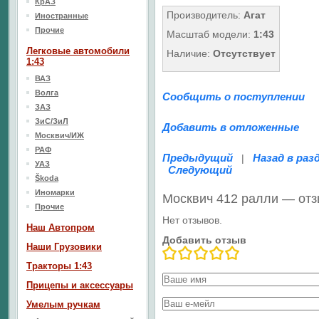
КрАЗ
Производитель:
Агат
Иностранные
Прочие
Масштаб модели:
1:43
Легковые автомобили
Наличие:
Отсутствует
1:43
ВАЗ
Волга
Сообщить о поступлении
ЗАЗ
ЗиС/ЗиЛ
Добавить в отложенные
Москвич/ИЖ
РАФ
Предыдущий
Назад в раз
|
УАЗ
Следующий
Škoda
Иномарки
Москвич 412 ралли — от
Прочие
Нет отзывов.
Наш Aвтопром
Добавить отзыв
Наши Грузовики
Тракторы 1:43
Прицепы и аксессуары
Умелым ручкам