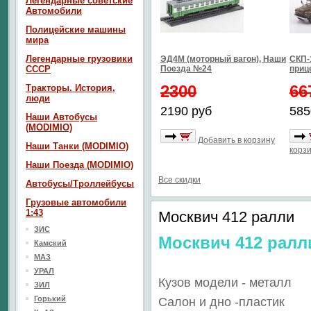
Легендарные советские
Автомобили
Полицейские машины
мира
Легендарные грузовики
ЭД4М (моторный вагон), Наши
СКП-1
СССР
Поезда №24
приц
2300
66
Тракторы. История,
люди
2190 руб
585
Наши Автобусы
(MODIMIO)
Добавить в корзину
Наши Танки (MODIMIO)
корз
Наши Поезда (MODIMIO)
Все скидки
Автобусы/Троллейбусы
Грузовые автомобили
1:43
Москвич 412 ралли
ЗИС
Москвич 412 ралл
Камский
МАЗ
УРАЛ
Кузов модели - металл
ЗИЛ
Горький
Салон
и дно
-пластик