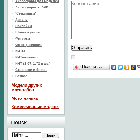
Аксессуары для моделей
Аксессуары от AVD
'Стекляшки'
Декали
Наклейки
Шины и диски
Фигурки
Фототравление
КИТы
КИТы-металл
КИТ (1:87, 1:72 и др.)
Поделиться…
Стеллажи и боксы
Разное
Модели других
масштабов
МотоТехника
Комиссионные модели
Поиск