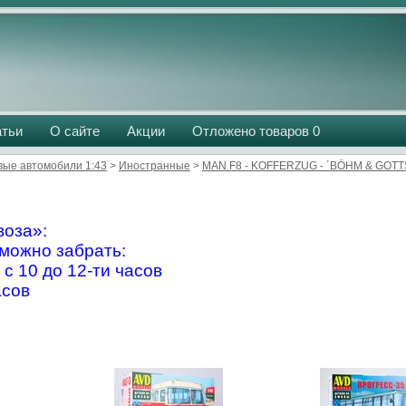
атьи
О сайте
Акции
Отложено товаров
0
вые автомобили 1:43
>
Иностранные
>
MAN F8 - KOFFERZUG - ´BÖHM & GOT
оза»:
можно забрать:
 с 10 до 12-ти часов
асов