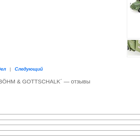
дел
Следующий
|
´BÖHM & GOTTSCHALK´ — отзывы