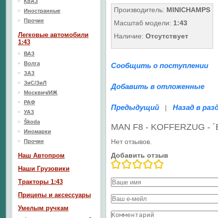
КрАЗ
Производитель:
MINICHAMPS
Иностранные
Прочие
Масштаб модели:
1:43
Легковые автомобили
Наличие:
Отсутствует
1:43
ВАЗ
Волга
Сообщить о поступлении
ЗАЗ
ЗиС/ЗиЛ
Добавить в отложенные
Москвич/ИЖ
РАФ
Предыдущий
Назад в раз
|
УАЗ
Škoda
MAN F8 - KOFFERZUG - 
Иномарки
Нет отзывов.
Прочие
Добавить отзыв
Наш Aвтопром
Наши Грузовики
Тракторы 1:43
Прицепы и аксессуары
Умелым ручкам