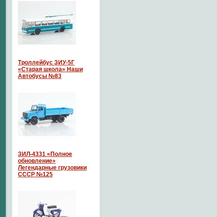
Троллейбус ЗИУ-5Г
«Старая школа» Наши
Автобусы №83
ЗИЛ-4331 «Полное
обновление»
Легендарные грузовики
СССР №125