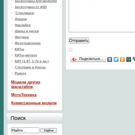
Аксессуары для моделей
Аксессуары от AVD
'Стекляшки'
Декали
Наклейки
Шины и диски
Фигурки
Фототравление
КИТы
КИТы-металл
Поделиться…
КИТ (1:87, 1:72 и др.)
Стеллажи и боксы
Разное
Модели других
масштабов
МотоТехника
Комиссионные модели
Поиск