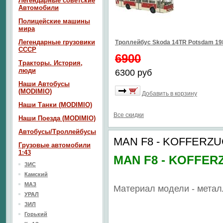
Легендарные советские
Автомобили
Полицейские машины
мира
Легендарные грузовики
Троллейбус Skoda 14TR Potsdam 1
СССР
6900
Тракторы. История,
люди
6300 руб
Наши Автобусы
(MODIMIO)
Добавить в корзину
Наши Танки (MODIMIO)
Все скидки
Наши Поезда (MODIMIO)
Автобусы/Троллейбусы
MAN F8 - KOFFERZU
Грузовые автомобили
1:43
MAN F8 - KOFFER
ЗИС
Камский
МАЗ
Материал модели - метал
УРАЛ
ЗИЛ
Горький