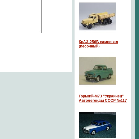
КрАЗ-256Б самосвал
(песочный)
Горький-М73 "Украинец"
Автолегенды СССР №117