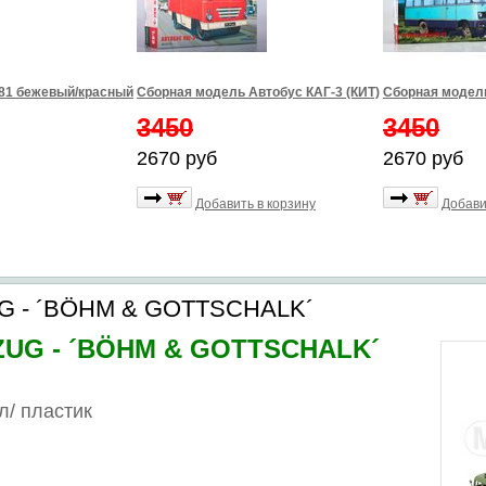
981 бежевый/красный
Сборная модель Автобус КАГ-3 (КИТ)
Сборная модель
3450
3450
2670 руб
2670 руб
Добавить в корзину
Добави
G - ´BÖHM & GOTTSCHALK´
ZUG - ´BÖHM & GOTTSCHALK´
л/
пластик