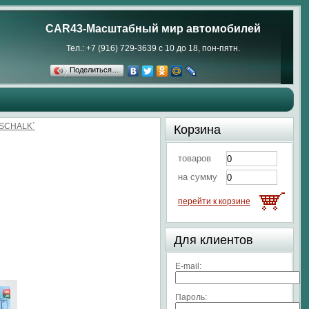
CAR43-Масштабный мир автомобилей
Тел.: +7 (916) 729-3639 с 10 до 18, пон-пятн.
Поделиться…
TSCHALK´
Корзина
товаров
на сумму
перейти к корзине
Для клиентов
E-mail:
Пароль: