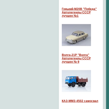
Горький-М20В "Победа"
Автолегенды СССР
лучшее №1
Волга-21P "Волга"
Автолегенды СССР
лучшее № 9
КАЗ-ММЗ-4502 самосвал