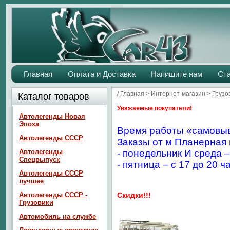
Главная
Оплата и Доставка
Напишите нам
Ст
/
Главная
>
Интернет-магазин
>
Грузо
Каталог товаров
Уважаемые покупатели!
Автолегенды Новая
Эпоха
Время работы «самовыв
Автолегенды СССР
Заказы от м Планерная 
Автолегенды
- понедельник И среда –
Спецвыпуск
- пятница – с 17 до 20 ч
Автолегенды СССР
лучшее
Автолегенды СССР -
Скидки!!!
Грузовики
Автомобиль на службе