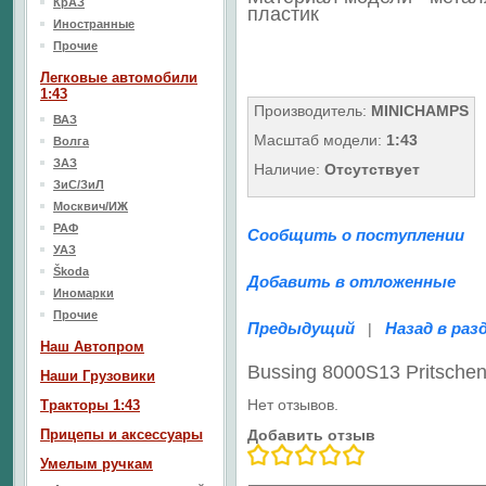
КрАЗ
пластик
Иностранные
Прочие
Легковые автомобили
1:43
Производитель:
MINICHAMPS
ВАЗ
Масштаб модели:
1:43
Волга
ЗАЗ
Наличие:
Отсутствует
ЗиС/ЗиЛ
Москвич/ИЖ
РАФ
Сообщить о поступлении
УАЗ
Škoda
Добавить в отложенные
Иномарки
Прочие
Предыдущий
Назад в раз
|
Наш Aвтопром
Bussing 8000S13 Pritsche
Наши Грузовики
Нет отзывов.
Тракторы 1:43
Прицепы и аксессуары
Добавить отзыв
Умелым ручкам