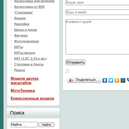
Аксессуары для моделей
Аксессуары от AVD
'Стекляшки'
Декали
Наклейки
Шины и диски
Фигурки
Фототравление
КИТы
КИТы-металл
КИТ (1:87, 1:72 и др.)
Стеллажи и боксы
Разное
Модели других
Поделиться…
масштабов
МотоТехника
Комиссионные модели
Поиск