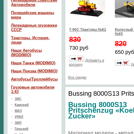
Легендарные советские
Автомобили
Полицейские машины
мира
Легендарные грузовики
СССР
Т-90С Тракторы №62
Колесный 
№65
830
Тракторы. История,
820
люди
730 руб
Наши Автобусы
650 руб
(MODIMIO)
Добавить в
Наши Танки (MODIMIO)
корзину
Д
Наши Поезда (MODIMIO)
Все скидки
Автобусы/Троллейбусы
Грузовые автомобили
1:43
Bussing 8000S13 Prit
ЗИС
Bussing 8000S13
Камский
Pritschenzug «Koe
МАЗ
Zucker»
УРАЛ
ЗИЛ
Горький
Материал модели - метал