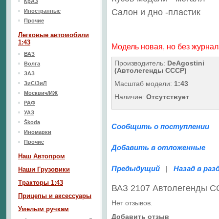
КрАЗ
Салон
и дно
-пластик
Иностранные
Прочие
Легковые автомобили
1:43
Модель новая, но без журнал
ВАЗ
Производитель:
DeAgostini
Волга
(Автолегенды СССР)
ЗАЗ
Масштаб модели:
1:43
ЗиС/ЗиЛ
Москвич/ИЖ
Наличие:
Отсутствует
РАФ
УАЗ
Škoda
Сообщить о поступлении
Иномарки
Прочие
Добавить в отложенные
Наш Aвтопром
Предыдущий
Назад в раз
|
Наши Грузовики
Тракторы 1:43
ВАЗ 2107 Автолегенды 
Прицепы и аксессуары
Нет отзывов.
Умелым ручкам
Добавить отзыв