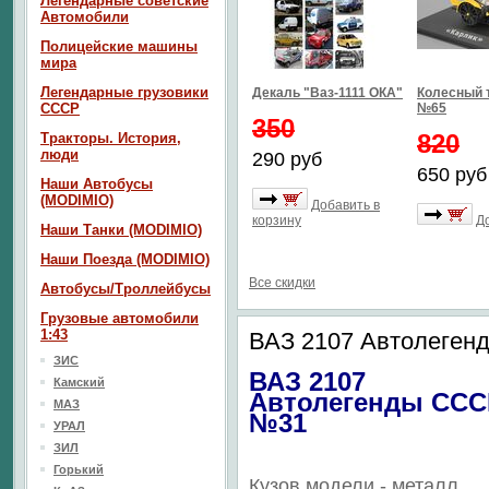
Легендарные советские
Автомобили
Полицейские машины
мира
Легендарные грузовики
Декаль "Ваз-1111 ОКА"
Колесный 
СССР
№65
350
820
Тракторы. История,
люди
290 руб
650 руб
Наши Автобусы
(MODIMIO)
Добавить в
корзину
Д
Наши Танки (MODIMIO)
Наши Поезда (MODIMIO)
Все скидки
Автобусы/Троллейбусы
Грузовые автомобили
1:43
ВАЗ 2107 Автолеге
ЗИС
ВАЗ 2107
Камский
Автолегенды ССС
МАЗ
№31
УРАЛ
ЗИЛ
Горький
Кузов модели - металл