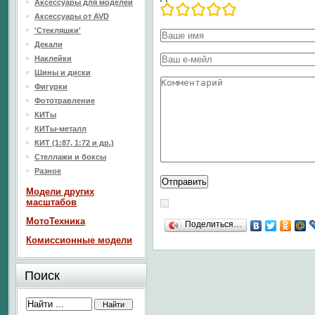
Аксессуары для моделей
Аксессуары от AVD
'Стекляшки'
Декали
Наклейки
Шины и диски
Фигурки
Фототравление
КИТы
КИТы-металл
КИТ (1:87, 1:72 и др.)
Стеллажи и боксы
Разное
Модели других
масштабов
МотоТехника
Поделиться…
Комиссионные модели
Поиск