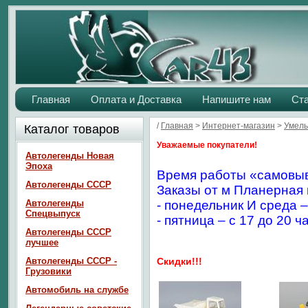
Главная
Оплата и Доставка
Напишите нам
Ст
/
Главная
>
Интернет-магазин
>
Умелы
Каталог товаров
Уважаемые покупатели!
Автолегенды Новая
Эпоха
Время работы «самовыв
Автолегенды СССР
Заказы от м Планерная 
Автолегенды
- понедельник И среда –
Спецвыпуск
- пятница – с 17 до 20 ч
Автолегенды СССР
лучшее
Автолегенды СССР -
Скидки!!!
Грузовики
Автомобиль на службе