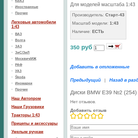
КрАЗ
Для моделей масштаба 1:43
Иностранные
Прочие
Производитель:
Старт-43
Легковые автомобили
Масштаб модели:
1:43
1:43
Наличие:
ЕСТЬ
ВАЗ
Волга
руб
ЗАЗ
350
ЗиС/ЗиЛ
Москвич/ИЖ
РАФ
Добавить в отложенные
УАЗ
Škoda
Предыдущий
Назад в раз
|
Иномарки
Прочие
Диски BMW E39 №2 (254)
Наш Aвтопром
Нет отзывов.
Наши Грузовики
Добавить отзыв
Тракторы 1:43
Прицепы и аксессуары
Умелым ручкам