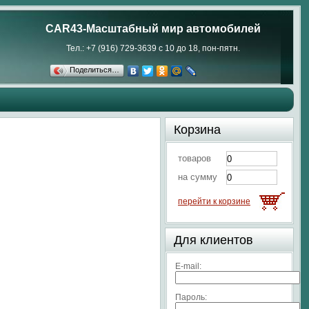
CAR43-Масштабный мир автомобилей
Тел.: +7 (916) 729-3639 с 10 до 18, пон-пятн.
Поделиться…
Корзина
товаров
на сумму
перейти к корзине
Для клиентов
E-mail:
Пароль: