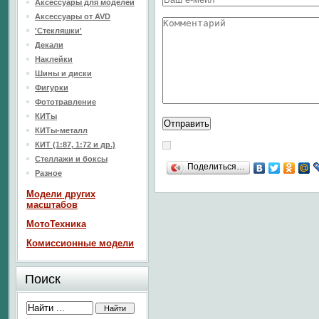
Аксессуары для моделей
Аксессуары от AVD
'Стекляшки'
Декали
Наклейки
Шины и диски
Фигурки
Фототравление
КИТы
КИТы-металл
КИТ (1:87, 1:72 и др.)
Стеллажи и боксы
Поделиться…
Разное
Модели других
масштабов
МотоТехника
Комиссионные модели
Поиск