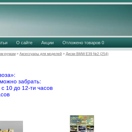
атьи
О сайте
Акции
Отложено товаров
0
м ручкам
>
Аксессуары для моделей
>
Диски BMW E39 №2 (254)
оза»:
можно забрать:
 с 10 до 12-ти часов
асов