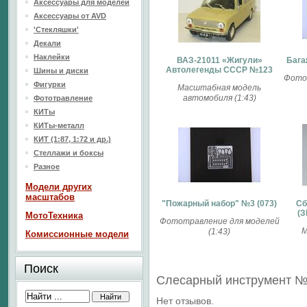
Аксессуары для моделей
Аксессуары от AVD
'Стекляшки'
Декали
Наклейки
ВАЗ-21011 «Жигули»
Бага
Автолегенды СССР №123
Шины и диски
Фото
Фигурки
Масштабная модель
автомобиля (1:43)
Фототравление
КИТы
КИТы-металл
КИТ (1:87, 1:72 и др.)
Стеллажи и боксы
Разное
Модели других
масштабов
"Пожарный набор" №3 (073)
Сб
(З
МотоТехника
Фототравление для моделей
М
(1:43)
Комиссионные модели
Поиск
Слесарный инструмент № 
Нет отзывов.