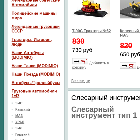
Легендарные советские
Автомобили
Полицейские машины
мира
Легендарные грузовики
СССР
Т-90С Тракторы №62
Колесный 
№65
830
Тракторы. История,
820
люди
730 руб
Наши Автобусы
650 руб
(MODIMIO)
Добавить в
Наши Танки (MODIMIO)
корзину
Д
Наши Поезда (MODIMIO)
Все скидки
Автобусы/Троллейбусы
Грузовые автомобили
1:43
Слесарный инструмен
ЗИС
Слесарный
Камский
инструмент тип 1
МАЗ
УРАЛ
ЗИЛ
Горький