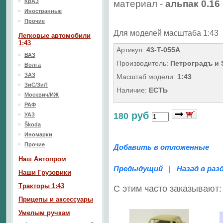
КрАЗ
материал -
альпак 0.16
Иностранные
Прочие
Для моделей масштаба 1:43
Легковые автомобили
1:43
Артикул:
43-T-055A
ВАЗ
Производитель:
Петроградъ и
Волга
ЗАЗ
Масштаб модели:
1:43
ЗиС/ЗиЛ
Наличие:
ЕСТЬ
Москвич/ИЖ
РАФ
руб
180
УАЗ
Škoda
Иномарки
Прочие
Добавить в отложенные
Наш Aвтопром
Предыдущий
Назад в раз
|
Наши Грузовики
Тракторы 1:43
С этим часто заказывают:
Прицепы и аксессуары
Умелым ручкам